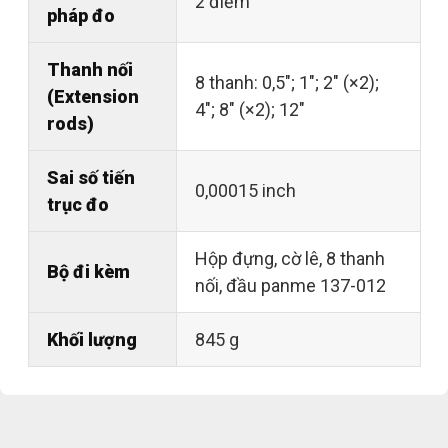
2 điểm
pháp đo
Thanh nối
8 thanh: 0,5"; 1"; 2" (×2);
(Extension
4"; 8" (×2); 12"
rods)
Sai số tiến
0,00015 inch
trục đo
Hộp đựng, cờ lê, 8 thanh
Bộ đi kèm
nối, đầu panme 137-012
Khối lượng
845 g