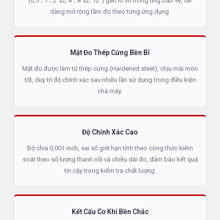
(0,5"; 1"; 2"x2; 4"; 8"x2; 12") gắn lò xo trong ống bảo vệ, dễ
dàng mở rộng tầm đo theo từng ứng dụng.
Mặt Đo Thép Cứng Bền Bỉ
Mặt đo được làm từ thép cứng (Hardened steel), chịu mài mòn
tốt, duy trì độ chính xác sau nhiều lần sử dụng trong điều kiện
nhà máy.
Độ Chính Xác Cao
Độ chia 0,001 inch, sai số giới hạn tính theo công thức kiểm
soát theo số lượng thanh nối và chiều dài đo, đảm bảo kết quả
tin cậy trong kiểm tra chất lượng.
Kết Cấu Cơ Khí Bền Chắc