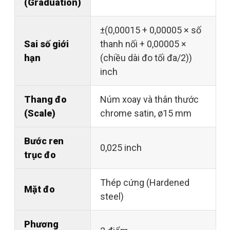
(Graduation)
±(0,00015 + 0,00005 × số
Sai số giới
thanh nối + 0,00005 ×
hạn
(chiều dài đo tối đa/2))
inch
Thang đo
Núm xoay và thân thước
(Scale)
chrome satin, ø15 mm
Bước ren
0,025 inch
trục đo
Thép cứng (Hardened
Mặt đo
steel)
Phương