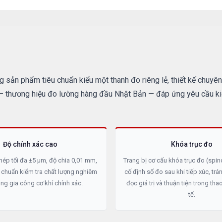
sản phẩm tiêu chuẩn kiểu một thanh đo riêng lẻ, thiết kế chuyên
thương hiệu đo lường hàng đầu Nhật Bản — đáp ứng yêu cầu kiể
Độ chính xác cao
Khóa trục đo
hép tối đa ±5 µm, độ chia 0,01 mm,
Trang bị cơ cấu khóa trục đo (spin
 chuẩn kiểm tra chất lượng nghiêm
cố định số đo sau khi tiếp xúc, trán
ong gia công cơ khí chính xác.
đọc giá trị và thuận tiện trong tha
tế.