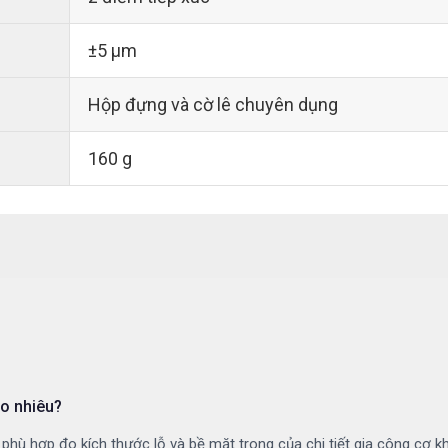
±5 µm
Hộp đựng và cờ lê chuyên dụng
160 g
o nhiêu?
ù hợp đo kích thước lỗ và bề mặt trong của chi tiết gia công cơ k