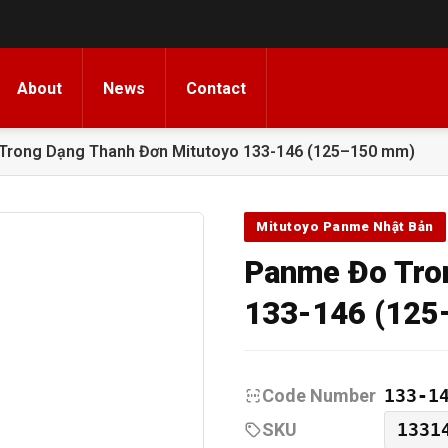
About
News
Contact
Trong Dạng Thanh Đơn Mitutoyo 133-146 (125–150 mm)
Mitutoyo Panme Nhật Bản
Panme Đo Tro
133-146 (125
Code Number
133-1
SKU
1331