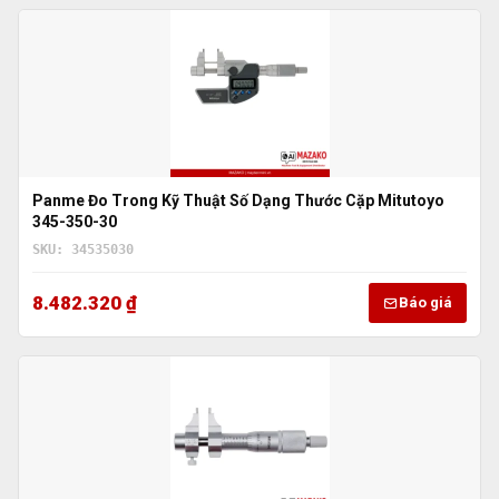
Panme Đo Trong Kỹ Thuật Số Dạng Thước Cặp Mitutoyo
345-350-30
SKU: 34535030
8.482.320 ₫
Báo giá