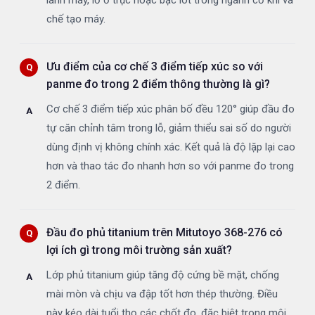
lanh máy, lỗ ổ trục hoặc bạc lót trong ngành cơ khí và
chế tạo máy.
Ưu điểm của cơ chế 3 điểm tiếp xúc so với
panme đo trong 2 điểm thông thường là gì?
Cơ chế 3 điểm tiếp xúc phân bố đều 120° giúp đầu đo
tự căn chỉnh tâm trong lỗ, giảm thiểu sai số do người
dùng định vị không chính xác. Kết quả là độ lặp lại cao
hơn và thao tác đo nhanh hơn so với panme đo trong
2 điểm.
Đầu đo phủ titanium trên Mitutoyo 368-276 có
lợi ích gì trong môi trường sản xuất?
Lớp phủ titanium giúp tăng độ cứng bề mặt, chống
mài mòn và chịu va đập tốt hơn thép thường. Điều
này kéo dài tuổi thọ các chốt đo, đặc biệt trong môi