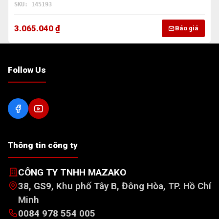
SKU: 145193
3.065.040 ₫
Báo giá
Follow Us
Thông tin công ty
CÔNG TY TNHH MAZAKO
38, GS9, Khu phố Tây B, Đông Hòa, TP. Hồ Chí
Minh
0084 978 554 005