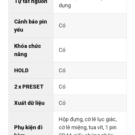
Tự tắt nguồn
dụng
Cảnh báo pin
Có
yếu
Khóa chức
Có
năng
HOLD
Có
2 x PRESET
Có
Xuất dữ liệu
Có
Hộp đựng, cờ lê lục giác,
Phụ kiện đi
cờ lê miệng, tua vít, 1 pin