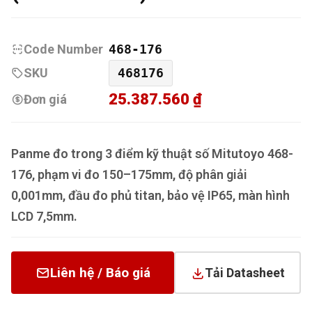
Code Number
468-176
SKU
468176
25.387.560 ₫
Đơn giá
Panme đo trong 3 điểm kỹ thuật số Mitutoyo 468-
176, phạm vi đo 150–175mm, độ phân giải
0,001mm, đầu đo phủ titan, bảo vệ IP65, màn hình
LCD 7,5mm.
Liên hệ / Báo giá
Tải Datasheet