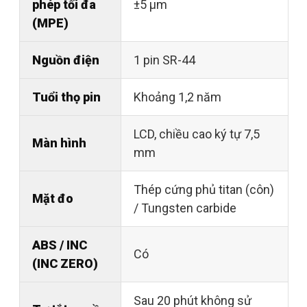
phép tối đa
±5 µm
(MPE)
Nguồn điện
1 pin SR-44
Tuổi thọ pin
Khoảng 1,2 năm
LCD, chiều cao ký tự 7,5
Màn hình
mm
Thép cứng phủ titan (côn)
Mặt đo
/ Tungsten carbide
ABS / INC
Có
(INC ZERO)
Sau 20 phút không sử