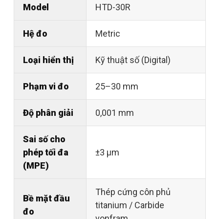
Model
HTD-30R
Hệ đo
Metric
Loại hiển thị
Kỹ thuật số (Digital)
Phạm vi đo
25–30 mm
Độ phân giải
0,001 mm
Sai số cho
phép tối đa
±3 µm
(MPE)
Thép cứng côn phủ
Bề mặt đầu
titanium / Carbide
đo
vonfram