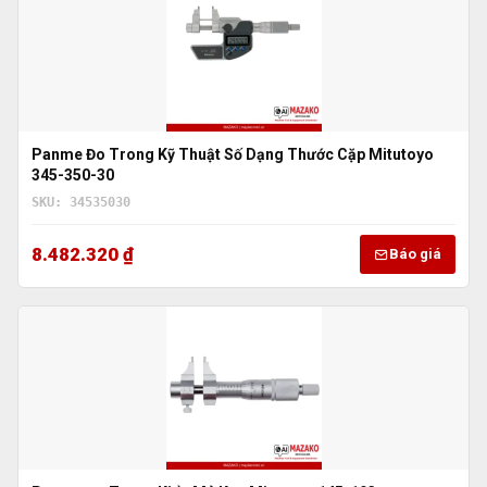
Panme Đo Trong Kỹ Thuật Số Dạng Thước Cặp Mitutoyo
345-350-30
SKU: 34535030
8.482.320 ₫
Báo giá