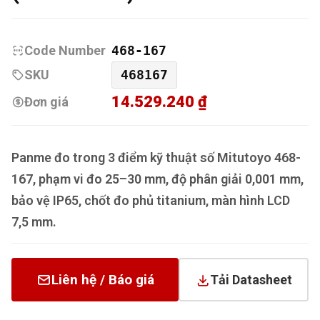
Code Number
468-167
SKU
468167
14.529.240 ₫
Đơn giá
Panme đo trong 3 điểm kỹ thuật số Mitutoyo 468-
167, phạm vi đo 25–30 mm, độ phân giải 0,001 mm,
bảo vệ IP65, chốt đo phủ titanium, màn hình LCD
7,5 mm.
Liên hệ / Báo giá
Tải Datasheet