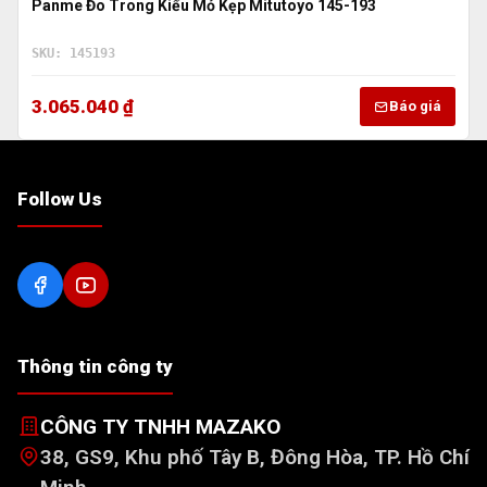
Panme Đo Trong Kiểu Mỏ Kẹp Mitutoyo 145-193
SKU: 145193
3.065.040 ₫
Báo giá
Follow Us
Thông tin công ty
CÔNG TY TNHH MAZAKO
38, GS9, Khu phố Tây B, Đông Hòa, TP. Hồ Chí