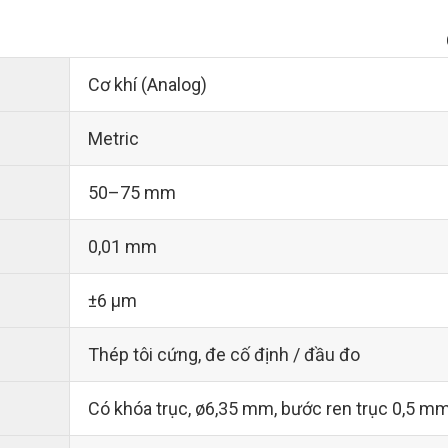
Cơ khí (Analog)
Metric
50–75 mm
0,01 mm
±6 µm
Thép tôi cứng, đe cố định / đầu đo
Có khóa trục, ø6,35 mm, bước ren trục 0,5 m