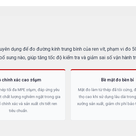
ên dụng để đo đường kính trung bình của ren vít, phạm vi đo 50–
bổ sung nào, giúp tăng tốc độ kiểm tra và giảm sai số vận hành t
ộ chính xác cao ±6µm
Bề mặt đo bền bỉ
hép tối đa MPE ±6µm, đáp ứng yêu
Mặt đo làm từ thép đã tôi cứng, 
t chất lượng nghiêm ngặt trong gia
thọ cao khi sử dụng lâu dài tron
 chính xác và sản xuất chi tiết ren
xưởng sản xuất, giảm chi phí bảo tr
tiêu chuẩn.