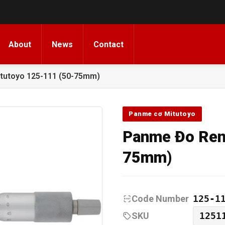
About
News
Contact
tutoyo 125-111 (50-75mm)
Panme cơ Mitutoyo
Panme Đo Ren
75mm)
Code Number
125-1
SKU
1251