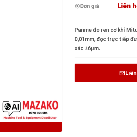
Liên h
Đơn giá
Panme đo ren cơ khí Mit
0,01mm, đọc trực tiếp đư
xác ±6µm.
Liên