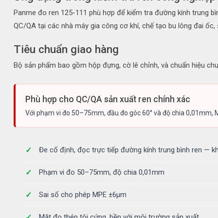
Panme đo ren 125-111 phù hợp để kiểm tra đường kính trung bìn
QC/QA tại các nhà máy gia công cơ khí, chế tạo bu lông đai ốc, 
Tiêu chuẩn giao hàng
Bộ sản phẩm bao gồm hộp đựng, cờ lê chỉnh, và chuẩn hiệu ch
Phù hợp cho QC/QA sản xuất ren chính xác
Với phạm vi đo 50–75mm, đầu đo góc 60° và độ chia 0,01mm, Mitu
Đe cố định, đọc trực tiếp đường kính trung bình ren — k
Phạm vi đo 50–75mm, độ chia 0,01mm
Sai số cho phép MPE ±6µm
Mặt đo thép tôi cứng, bền với môi trường sản xuất