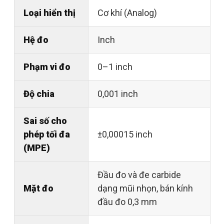
Loại hiển thị
Cơ khí (Analog)
Hệ đo
Inch
Phạm vi đo
0–1 inch
Độ chia
0,001 inch
Sai số cho
phép tối đa
±0,00015 inch
(MPE)
Đầu đo và đe carbide
Mặt đo
dạng mũi nhọn, bán kính
đầu đo 0,3 mm