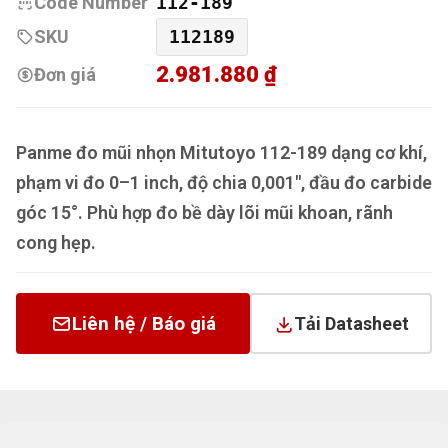
Code Number
112-189
SKU
112189
2.981.880 ₫
Đơn giá
Panme đo mũi nhọn Mitutoyo 112-189 dạng cơ khí,
phạm vi đo 0–1 inch, độ chia 0,001", đầu đo carbide
góc 15°. Phù hợp đo bề dày lõi mũi khoan, rãnh
cong hẹp.
Liên hệ / Báo giá
Tải Datasheet