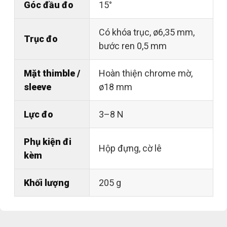
Góc đầu đo
15°
Có khóa trục, ø6,35 mm,
Trục đo
bước ren 0,5 mm
Mặt thimble /
Hoàn thiện chrome mờ,
sleeve
ø18 mm
Lực đo
3–8 N
Phụ kiện đi
Hộp đựng, cờ lê
kèm
Khối lượng
205 g