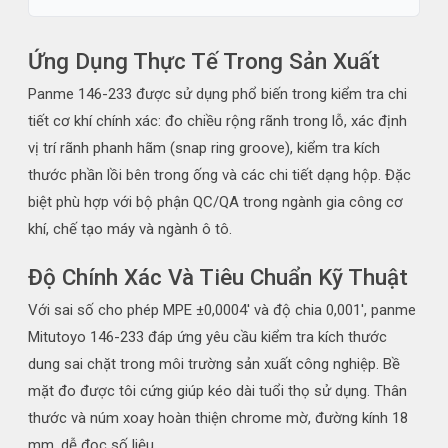
Ứng Dụng Thực Tế Trong Sản Xuất
Panme 146-233 được sử dụng phổ biến trong kiểm tra chi
tiết cơ khí chính xác: đo chiều rộng rãnh trong lỗ, xác định
vị trí rãnh phanh hãm (snap ring groove), kiểm tra kích
thước phần lồi bên trong ống và các chi tiết dạng hộp. Đặc
biệt phù hợp với bộ phận QC/QA trong ngành gia công cơ
khí, chế tạo máy và ngành ô tô.
Độ Chính Xác Và Tiêu Chuẩn Kỹ Thuật
Với sai số cho phép MPE ±0,0004' và độ chia 0,001', panme
Mitutoyo 146-233 đáp ứng yêu cầu kiểm tra kích thước
dung sai chặt trong môi trường sản xuất công nghiệp. Bề
mặt đo được tôi cứng giúp kéo dài tuổi thọ sử dụng. Thân
thước và núm xoay hoàn thiện chrome mờ, đường kính 18
mm, dễ đọc số liệu.