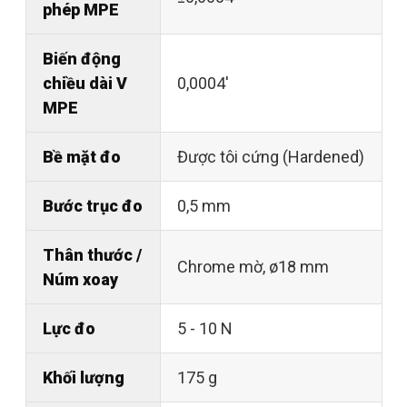
phép MPE
Biến động
chiều dài V
0,0004'
MPE
Bề mặt đo
Được tôi cứng (Hardened)
Bước trục đo
0,5 mm
Thân thước /
Chrome mờ, ø18 mm
Núm xoay
Lực đo
5 - 10 N
Khối lượng
175 g