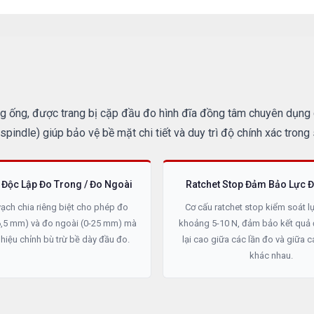
g ống, được trang bị cặp đầu đo hình đĩa đồng tâm chuyên dụng ch
pindle) giúp bảo vệ bề mặt chi tiết và duy trì độ chính xác trong 
 Độc Lập Đo Trong / Đo Ngoài
Ratchet Stop Đảm Bảo Lực Đ
ạch chia riêng biệt cho phép đo
Cơ cấu ratchet stop kiểm soát l
26,5 mm) và đo ngoài (0-25 mm) mà
khoảng 5-10 N, đảm bảo kết quả 
hiệu chỉnh bù trừ bề dày đầu đo.
lại cao giữa các lần đo và giữa 
khác nhau.