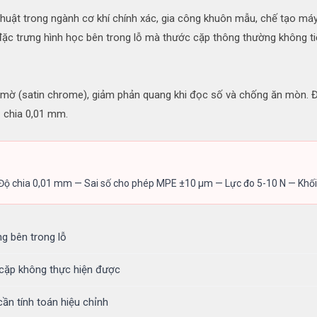
ật trong ngành cơ khí chính xác, gia công khuôn mẫu, chế tạo máy 
 đặc trưng hình học bên trong lỗ mà thước cặp thông thường không t
 mờ (satin chrome), giảm phản quang khi đọc số và chống ăn mòn
ộ chia 0,01 mm.
ộ chia 0,01 mm — Sai số cho phép MPE ±10 µm — Lực đo 5-10 N — Khối 
ng bên trong lỗ
 cặp không thực hiện được
ần tính toán hiệu chỉnh