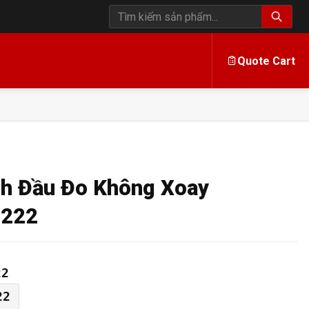
Tìm kiếm sản phẩm
Quote Cart
h Đầu Đo Không Xoay
-222
22
22