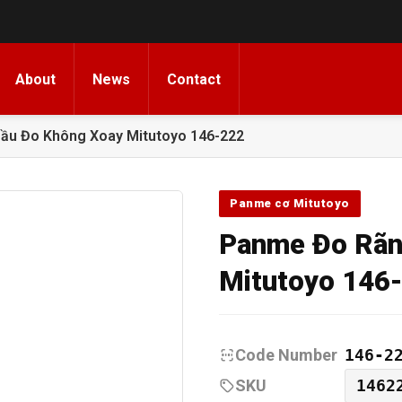
About
News
Contact
ầu Đo Không Xoay Mitutoyo 146-222
Panme cơ Mitutoyo
Panme Đo Rãn
Mitutoyo 146
Code Number
146-2
SKU
1462