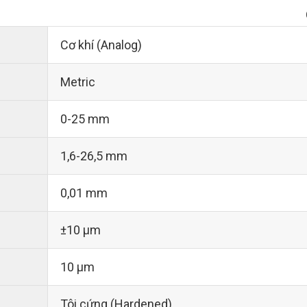
Cơ khí (Analog)
Metric
0-25 mm
1,6-26,5 mm
0,01 mm
±10 µm
10 µm
Tôi cứng (Hardened)