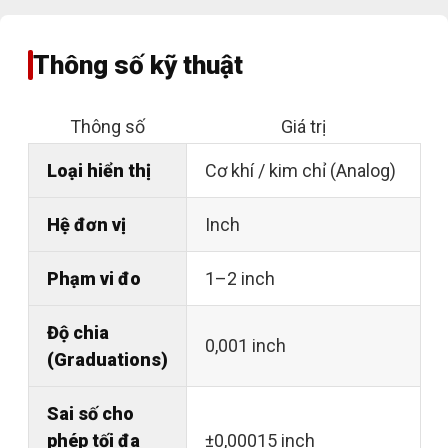
Thông số kỹ thuật
Thông số
Giá trị
Loại hiển thị
Cơ khí / kim chỉ (Analog)
Hệ đơn vị
Inch
Phạm vi đo
1–2 inch
Độ chia
0,001 inch
(Graduations)
Sai số cho
phép tối đa
±0,00015 inch