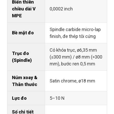
Biến thiên
chiều dài V
0,0002 inch
MPE
Spindle carbide micro-lap
Bề mặt đo
finish, đe thép tôi cứng
Có khóa trục, ø6,35 mm
Trục đo
(≤300 mm) / ø8 mm (>300
(Spindle)
mm), bước ren 0,5 mm
Núm xoay &
Satin chrome, ø18 mm
Thân thước
Lực đo
5–10 N
Số chi tiết