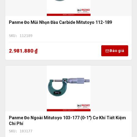
Panme Đo Mũi Nhọn Đầu Carbide Mitutoyo 112-189
SKU: 112189
2.981.880 ₫
Báo giá
Panme Đo Ngoài Mitutoyo 103-177 (0-1″) Cơ Khí Tiết Kiệm
Chi Phí
SKU: 103177