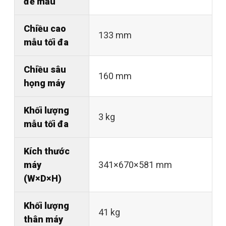
đế mẫu
Chiều cao
133 mm
mẫu tối đa
Chiều sâu
160 mm
họng máy
Khối lượng
3 kg
mẫu tối đa
Kích thước
máy
341×670×581 mm
(W×D×H)
Khối lượng
41 kg
thân máy