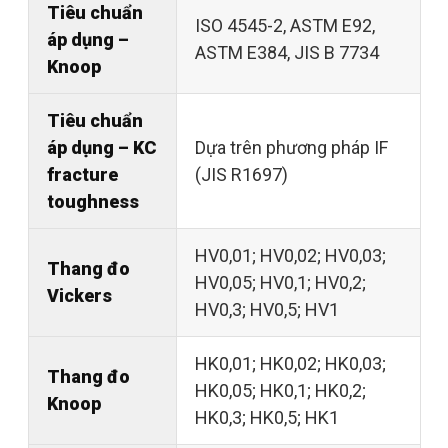
Tiêu chuẩn
ISO 4545-2, ASTM E92,
áp dụng –
ASTM E384, JIS B 7734
Knoop
Tiêu chuẩn
áp dụng – KC
Dựa trên phương pháp IF
fracture
(JIS R1697)
toughness
HV0,01; HV0,02; HV0,03;
Thang đo
HV0,05; HV0,1; HV0,2;
Vickers
HV0,3; HV0,5; HV1
HK0,01; HK0,02; HK0,03;
Thang đo
HK0,05; HK0,1; HK0,2;
Knoop
HK0,3; HK0,5; HK1