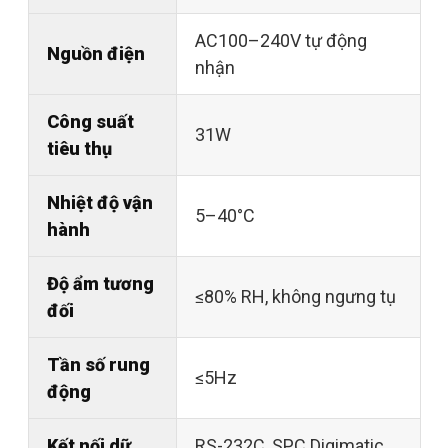
AC100–240V tự động
Nguồn điện
nhận
Công suất
31W
tiêu thụ
Nhiệt độ vận
5–40°C
hành
Độ ẩm tương
≤80% RH, không ngưng tụ
đối
Tần số rung
≤5Hz
động
Kết nối dữ
RS-232C, SPC Digimatic