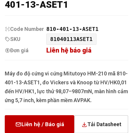
401-13-ASET1
Code Number
810-401-13-ASET1
SKU
81040113ASET1
Liên hệ báo giá
Đơn giá
Máy đo độ cứng vi cứng Mitutoyo HM-210 mã 810-
401-13-ASET1, đo Vickers và Knoop từ HV/HK0,01
đến HV/HK1, lực thử 98,07–9807mN, màn hình cảm
ứng 5,7 inch, kèm phần mềm AVPAK.
Liên hệ / Báo giá
Tải Datasheet