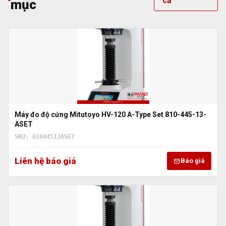
cả
mục
Máy đo độ cứng Mitutoyo HV-120 A-Type Set 810-445-13-
ASET
SKU: 81044513ASET
Liên hệ báo giá
Báo giá