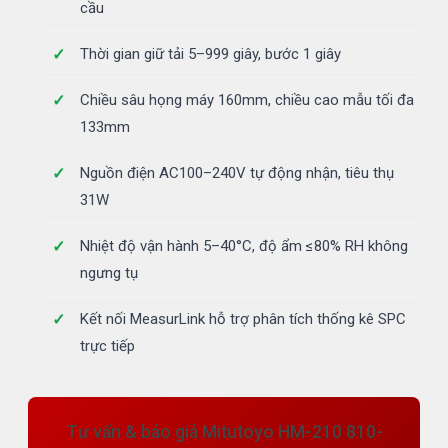
cầu
Thời gian giữ tải 5–999 giây, bước 1 giây
Chiều sâu họng máy 160mm, chiều cao mẫu tối đa
133mm
Nguồn điện AC100–240V tự động nhận, tiêu thụ
31W
Nhiệt độ vận hành 5–40°C, độ ẩm ≤80% RH không
ngưng tụ
Kết nối MeasurLink hỗ trợ phân tích thống kê SPC
trực tiếp
Tư vấn & báo giá Mitutoyo HM-210 810-