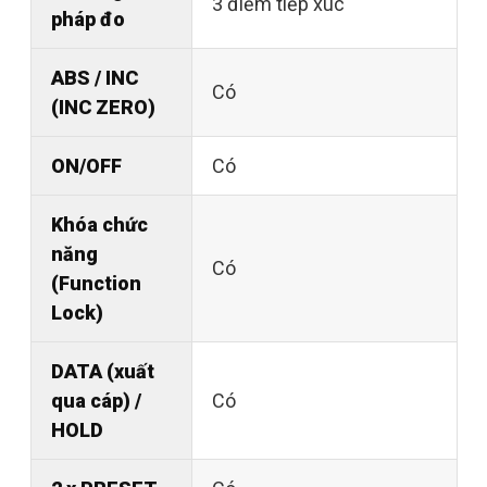
3 điểm tiếp xúc
pháp đo
ABS / INC
Có
(INC ZERO)
ON/OFF
Có
Khóa chức
năng
Có
(Function
Lock)
DATA (xuất
qua cáp) /
Có
HOLD