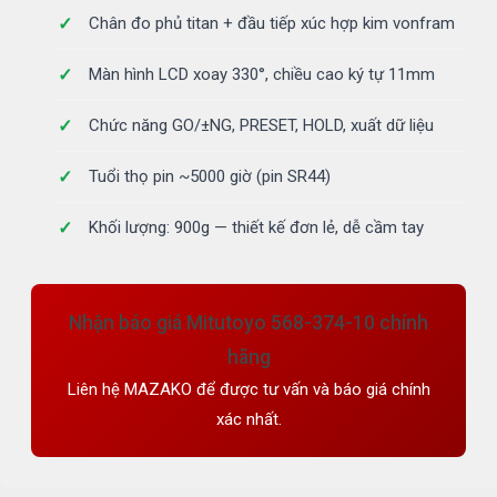
Chân đo phủ titan + đầu tiếp xúc hợp kim vonfram
Màn hình LCD xoay 330°, chiều cao ký tự 11mm
Chức năng GO/±NG, PRESET, HOLD, xuất dữ liệu
Tuổi thọ pin ~5000 giờ (pin SR44)
Khối lượng: 900g — thiết kế đơn lẻ, dễ cầm tay
Nhận báo giá Mitutoyo 568-374-10 chính
hãng
Liên hệ MAZAKO để được tư vấn và báo giá chính
xác nhất.