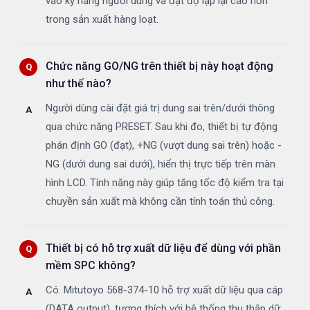
vào kỹ năng người dùng và đạt độ lặp lại cao hơn
trong sản xuất hàng loạt.
Chức năng GO/NG trên thiết bị này hoạt động
như thế nào?
Người dùng cài đặt giá trị dung sai trên/dưới thông
qua chức năng PRESET. Sau khi đo, thiết bị tự động
phán định GO (đạt), +NG (vượt dung sai trên) hoặc -
NG (dưới dung sai dưới), hiển thị trực tiếp trên màn
hình LCD. Tính năng này giúp tăng tốc độ kiểm tra tại
chuyền sản xuất mà không cần tính toán thủ công.
Thiết bị có hỗ trợ xuất dữ liệu để dùng với phần
mềm SPC không?
Có. Mitutoyo 568-374-10 hỗ trợ xuất dữ liệu qua cáp
(DATA output), tương thích với hệ thống thu thập dữ