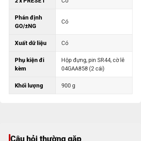
2 x PRESET
Có
Phán định
Có
GO/±NG
Xuất dữ liệu
Có
Phụ kiện đi
Hộp đựng, pin SR44, cờ lê
kèm
04GAA858 (2 cái)
Khối lượng
900 g
Câu hỏi thường gặp