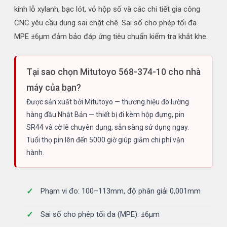
kính lỗ xylanh, bạc lót, vỏ hộp số và các chi tiết gia công
CNC yêu cầu dung sai chặt chẽ. Sai số cho phép tối đa
MPE ±6µm đảm bảo đáp ứng tiêu chuẩn kiểm tra khắt khe.
Tại sao chọn Mitutoyo 568-374-10 cho nhà
máy của bạn?
Được sản xuất bởi Mitutoyo — thương hiệu đo lường
hàng đầu Nhật Bản — thiết bị đi kèm hộp đựng, pin
SR44 và cờ lê chuyên dụng, sẵn sàng sử dụng ngay.
Tuổi thọ pin lên đến 5000 giờ giúp giảm chi phí vận
hành.
Phạm vi đo: 100–113mm, độ phân giải 0,001mm
Sai số cho phép tối đa (MPE): ±6µm