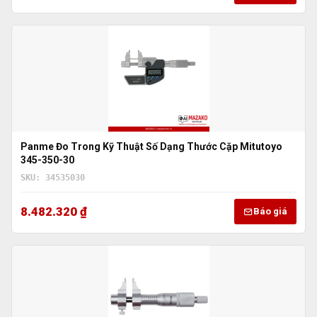
Panme Đo Trong Kỹ Thuật Số Dạng Thước Cặp Mitutoyo
345-350-30
SKU: 34535030
8.482.320 ₫
Báo giá