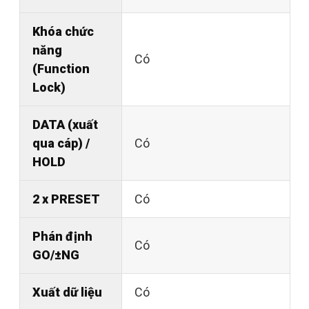
Khóa chức
năng
Có
(Function
Lock)
DATA (xuất
qua cáp) /
Có
HOLD
2 x PRESET
Có
Phán định
Có
GO/±NG
Xuất dữ liệu
Có