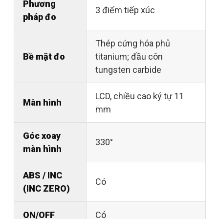
Phương
3 điểm tiếp xúc
pháp đo
Thép cứng hóa phủ
Bề mặt đo
titanium; đầu côn
tungsten carbide
LCD, chiều cao ký tự 11
Màn hình
mm
Góc xoay
330°
màn hình
ABS / INC
Có
(INC ZERO)
ON/OFF
Có