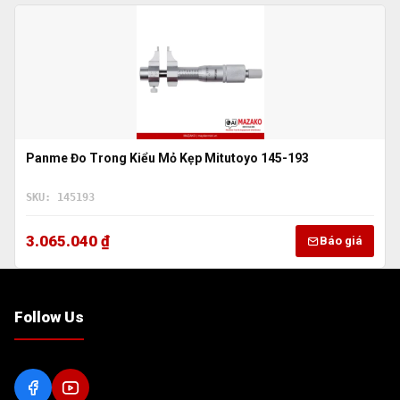
Panme Đo Trong Kiểu Mỏ Kẹp Mitutoyo 145-193
SKU: 145193
3.065.040 ₫
Báo giá
Follow Us