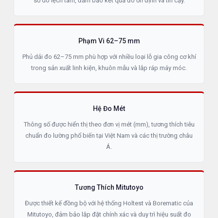
số do lệch tâm, đảm bảo kết quả đo ổn định và tin cậy.
Phạm Vi 62–75 mm
Phủ dải đo 62–75 mm phù hợp với nhiều loại lỗ gia công cơ khí
trong sản xuất linh kiện, khuôn mẫu và lắp ráp máy móc.
Hệ Đo Mét
Thông số được hiển thị theo đơn vị mét (mm), tương thích tiêu
chuẩn đo lường phổ biến tại Việt Nam và các thị trường châu
Á.
Tương Thích Mitutoyo
Được thiết kế đồng bộ với hệ thống Holtest và Borematic của
Mitutoyo, đảm bảo lắp đặt chính xác và duy trì hiệu suất đo