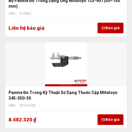
Bộ Panme Đo Trong Dạng Ống Mitutoyo 133-901 (50–150
mm)
SKU: 133901
Liên hệ báo giá
Báo giá
Panme Đo Trong Kỹ Thuật Số Dạng Thước Cặp Mitutoyo
345-350-30
SKU: 34535030
8.482.320 ₫
Báo giá