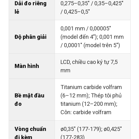
Dải đo riêng
0,275–0,35" / 0,35–0,425"
lẻ
/ 0,425–0,5"
0,001 mm / 0,00005"
Độ phân giải
(model đến 4"); 0,001 mm
/ 0,0001" (model trên 5")
LCD, chiều cao ký tự 7,5
Màn hình
mm
Titanium carbide volfram
Bề mặt đầu
(6–12 mm); Thép tôi phủ
đo
titanium (12–200 mm);
Côn: carbide volfram
Vòng chuẩn
ø0,35" (177-179); ø0,425"
đi kèm
(177-283)