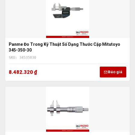
Panme Đo Trong Kỹ Thuật Số Dạng Thước Cặp Mitutoyo
345-350-30
SKU: 34535030
8.482.320 ₫
Báo giá