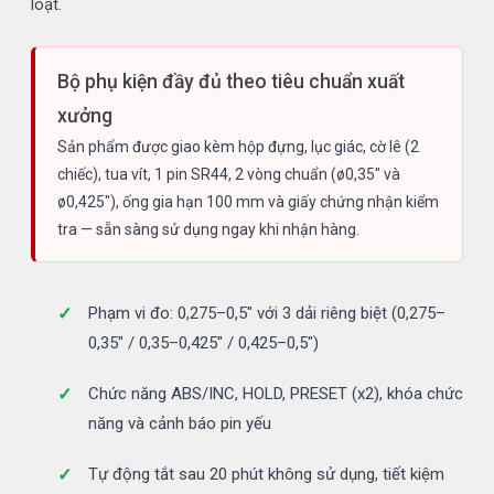
loạt.
Bộ phụ kiện đầy đủ theo tiêu chuẩn xuất
xưởng
Sản phẩm được giao kèm hộp đựng, lục giác, cờ lê (2
chiếc), tua vít, 1 pin SR44, 2 vòng chuẩn (ø0,35" và
ø0,425"), ống gia hạn 100 mm và giấy chứng nhận kiểm
tra — sẵn sàng sử dụng ngay khi nhận hàng.
Phạm vi đo: 0,275–0,5" với 3 dải riêng biệt (0,275–
0,35" / 0,35–0,425" / 0,425–0,5")
Chức năng ABS/INC, HOLD, PRESET (x2), khóa chức
năng và cảnh báo pin yếu
Tự động tắt sau 20 phút không sử dụng, tiết kiệm