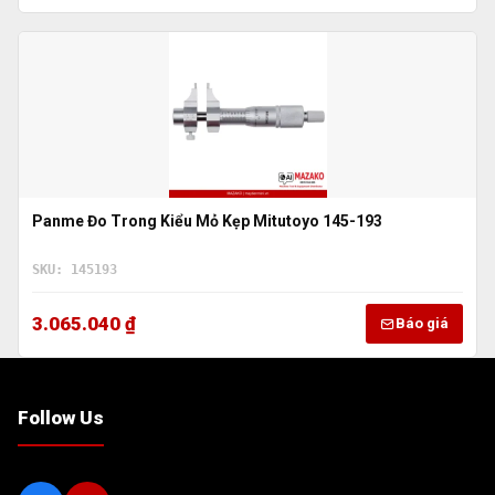
Panme Đo Trong Kiểu Mỏ Kẹp Mitutoyo 145-193
SKU: 145193
3.065.040 ₫
Báo giá
Follow Us