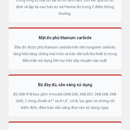
trong lòng lỗ, loại bỏ sai số do lệch tâm, cho kết quả đo ổn
định và lặp lại cao hơn so với Panme đo trong 2 điểm thông
thường.
Mặt đo phủ titanium carbide
Đầu đo được phủ titanium carbide trên nền tungsten carbide,
tăng khả năng chống mài mòn và kéo dài tuổi thọ thiết bị trong
điều kiện sử dụng liên tục trên dây chuyền sản xuất.
Bộ đầy đủ, sẵn sàng sử dụng
Bộ 368-918 bao gồm 4 model (368-266, 368-267, 368-268, 368-
269), 2 vòng chuẩn ø1" và ø1,6", cờ lê, lục giác và chứng chỉ
kiểm định, đảm bảo sẵn sàng đưa vào sử dụng ngay.