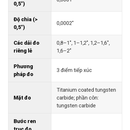
0,5")
Độ chia (>
0,0002"
0,5")
Các dải đo
0,8–1", 1–1,2", 1,2–1,6",
riêng lẻ
1,6–2"
Phương
3 điểm tiếp xúc
pháp đo
Titanium coated tungsten
Mặt đo
carbide; phần côn:
tungsten carbide
Bước ren
trục đo