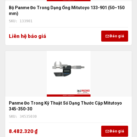
Bộ Panme Đo Trong Dạng Ống Mitutoyo 133-901 (50–150
mm)
SKU: 133901
Liên hệ báo giá
Báo giá
Panme Đo Trong Kỹ Thuật Số Dạng Thước Cặp Mitutoyo
345-350-30
SKU: 34535030
8.482.320 ₫
Báo giá