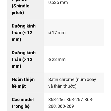
0,635 mm
(Spindle
pitch)
Đường kính
thân (≤ 12
ø 17 mm
mm)
Đường kính
thân (> 12
ø 23 mm
mm)
Hoàn thiện
Satin chrome (núm xoay
bề mặt
và thân thước)
Các model
368-266, 368-267, 368-
trong bộ
268, 368-269