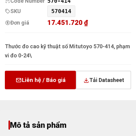
Code Number
570-414
SKU
570414
17.451.720 ₫
Đơn giá
Thước đo cao kỹ thuật số Mitutoyo 570-414, phạm
vi đo 0-24\
Liên hệ / Báo giá
Tải Datasheet
Mô tả sản phẩm