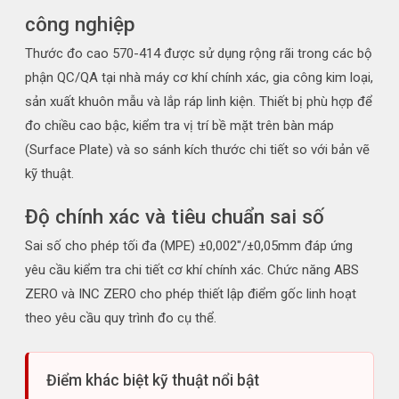
công nghiệp
Thước đo cao 570-414 được sử dụng rộng rãi trong các bộ
phận QC/QA tại nhà máy cơ khí chính xác, gia công kim loại,
sản xuất khuôn mẫu và lắp ráp linh kiện. Thiết bị phù hợp để
đo chiều cao bậc, kiểm tra vị trí bề mặt trên bàn máp
(Surface Plate) và so sánh kích thước chi tiết so với bản vẽ
kỹ thuật.
Độ chính xác và tiêu chuẩn sai số
Sai số cho phép tối đa (MPE) ±0,002"/±0,05mm đáp ứng
yêu cầu kiểm tra chi tiết cơ khí chính xác. Chức năng ABS
ZERO và INC ZERO cho phép thiết lập điểm gốc linh hoạt
theo yêu cầu quy trình đo cụ thể.
Điểm khác biệt kỹ thuật nổi bật