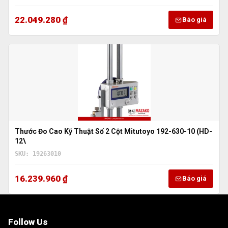
22.049.280 ₫
Báo giá
Thước Đo Cao Kỹ Thuật Số 2 Cột Mitutoyo 192-630-10 (HD-
12\
SKU: 19263010
16.239.960 ₫
Báo giá
Follow Us