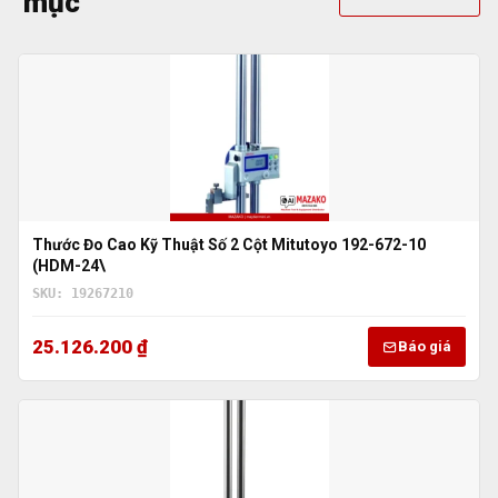
mục
Thước Đo Cao Kỹ Thuật Số 2 Cột Mitutoyo 192-672-10
(HDM-24\
SKU: 19267210
25.126.200 ₫
Báo giá