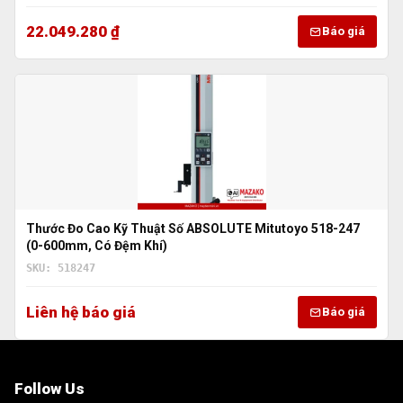
22.049.280 ₫
Báo giá
Thước Đo Cao Kỹ Thuật Số ABSOLUTE Mitutoyo 518-247
(0-600mm, Có Đệm Khí)
SKU: 518247
Liên hệ báo giá
Báo giá
Follow Us