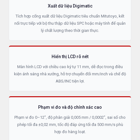
Xuất dữ liệu Digimatic
Tích hợp cổng xuất dữ liệu Digimatic tiêu chuẩn Mitutoyo, kết
nối trực tiếp với bộ thu thập dữ liệu SPC hoặc máy tính để quản
lý chất lượng theo thời gian thực.
Hiển thị LCD rõ nét
Màn hình LCD với chiều cao ký tự 11 mm, dễ đọc trong điều
kiện ánh sáng nhà xưởng, hỗ trợ chuyển đổi mm/inch và chế độ
ABS/INC tiện lợi.
Phạm vi đo và độ chính xác cao
Phạm vi đo 0–12", độ phân giải 0,005 mm / 0,0002", sai số cho
phép tối đa ±0,02 mm, tốc độ đáp ứng tối đa 500 mm/s phù
hợp đo hàng loạt.