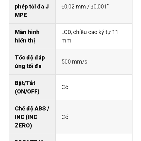
phép tối đa J
±0,02 mm / ±0,001"
MPE
Màn hình
LCD, chiều cao ký tự 11
hiển thị
mm
Tốc độ đáp
500 mm/s
ứng tối đa
Bật/Tắt
Có
(ON/OFF)
Chế độ ABS /
INC (INC
Có
ZERO)