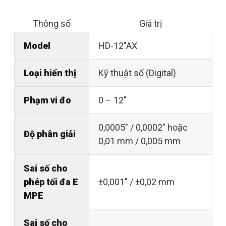
Thông số
Giá trị
Model
HD-12"AX
Loại hiển thị
Kỹ thuật số (Digital)
Phạm vi đo
0 – 12"
0,0005" / 0,0002" hoặc
Độ phân giải
0,01 mm / 0,005 mm
Sai số cho
phép tối đa E
±0,001" / ±0,02 mm
MPE
Sai số cho