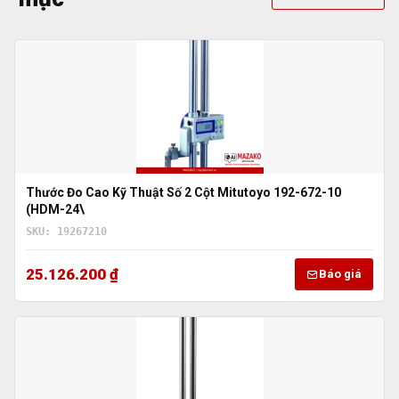
Thước Đo Cao Kỹ Thuật Số 2 Cột Mitutoyo 192-672-10
(HDM-24\
SKU: 19267210
25.126.200 ₫
Báo giá