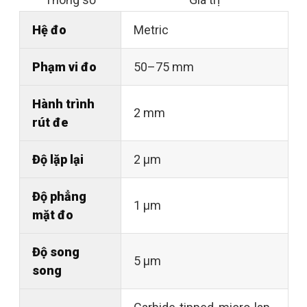
Hệ đo
Metric
Phạm vi đo
50–75 mm
Hành trình
2 mm
rút đe
Độ lặp lại
2 µm
Độ phẳng
1 µm
mặt đo
Độ song
5 µm
song