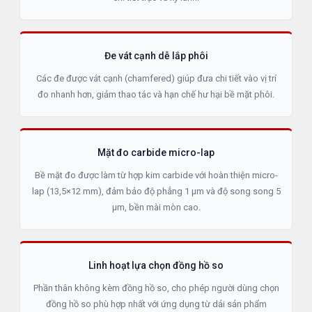
Đe vát cạnh dễ lắp phôi
Các đe được vát cạnh (chamfered) giúp đưa chi tiết vào vị trí
đo nhanh hơn, giảm thao tác và hạn chế hư hại bề mặt phôi.
Mặt đo carbide micro-lap
Bề mặt đo được làm từ hợp kim carbide với hoàn thiện micro-
lap (13,5×12 mm), đảm bảo độ phẳng 1 µm và độ song song 5
µm, bền mài mòn cao.
Linh hoạt lựa chọn đồng hồ so
Phần thân không kèm đồng hồ so, cho phép người dùng chọn
đồng hồ so phù hợp nhất với ứng dụng từ dải sản phẩm