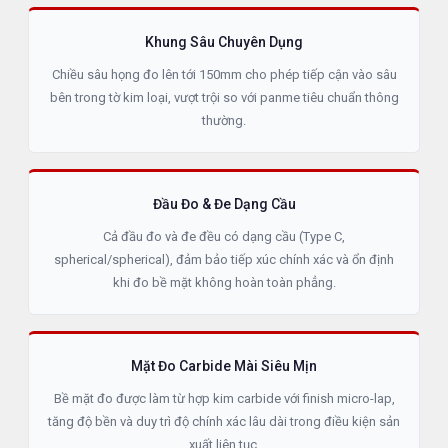
Khung Sâu Chuyên Dụng
Chiều sâu họng đo lên tới 150mm cho phép tiếp cận vào sâu
bên trong tờ kim loại, vượt trội so với panme tiêu chuẩn thông
thường.
Đầu Đo & Đe Dạng Cầu
Cả đầu đo và đe đều có dạng cầu (Type C,
spherical/spherical), đảm bảo tiếp xúc chính xác và ổn định
khi đo bề mặt không hoàn toàn phẳng.
Mặt Đo Carbide Mài Siêu Mịn
Bề mặt đo được làm từ hợp kim carbide với finish micro-lap,
tăng độ bền và duy trì độ chính xác lâu dài trong điều kiện sản
xuất liên tục.