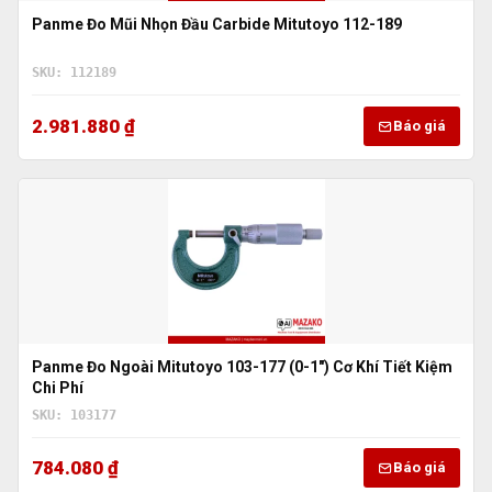
Panme Đo Mũi Nhọn Đầu Carbide Mitutoyo 112-189
SKU: 112189
2.981.880 ₫
Báo giá
Panme Đo Ngoài Mitutoyo 103-177 (0-1″) Cơ Khí Tiết Kiệm
Chi Phí
SKU: 103177
784.080 ₫
Báo giá