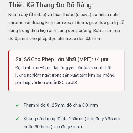
Thiết Kế Thang Đo Rõ Ràng
Núm xoay (thimble) và thân thước (sleeve) có finish satin
chrome với đường kính núm xoay 18mm, giúp đọc giá trị dễ
dàng trong điều kiện ánh sáng công xưởng. Bước ren trục
đo 0,5mm cho phép đọc chính xác đến 0,01mm.
Sai Số Cho Phép Lớn Nhất (MPE): ±4 µm
Độ chính xác ±4 µm đáp ứng yêu cầu kiểm soát chất
lượng nghiêm ngặt trong sản xuất tấm kim loại mỏng,
phù hợp với tiêu chuẩn ISO và JIS.
Phạm vi đo 0–25mm, độ chia 0,01mm
Khung sâu họng tối đa 150mm (trục đo ø6,35mm)
hoặc 300mm (trục đo ø8mm)