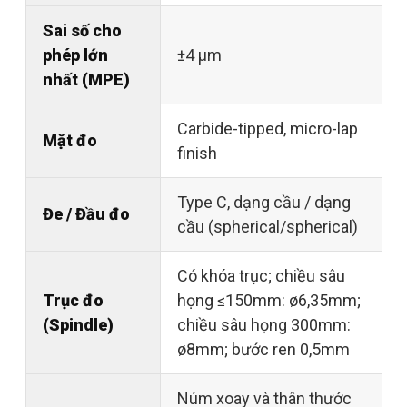
Sai số cho
phép lớn
±4 µm
nhất (MPE)
Carbide-tipped, micro-lap
Mặt đo
finish
Type C, dạng cầu / dạng
Đe / Đầu đo
cầu (spherical/spherical)
Có khóa trục; chiều sâu
Trục đo
họng ≤150mm: ø6,35mm;
(Spindle)
chiều sâu họng 300mm:
ø8mm; bước ren 0,5mm
Núm xoay và thân thước