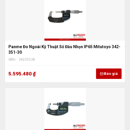
Panme Đo Ngoài Kỹ Thuật Số Đầu Nhọn IP65 Mitutoyo 342-
351-30
SKU: 34235130
5.595.480 ₫
Báo giá