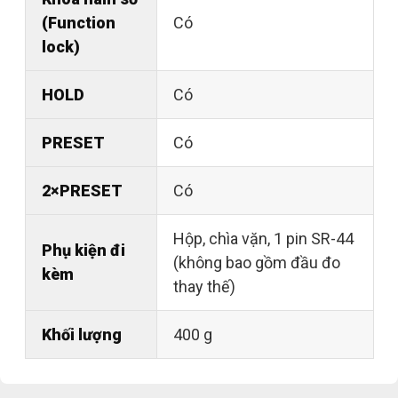
(Function
Có
lock)
HOLD
Có
PRESET
Có
2×PRESET
Có
Hộp, chìa vặn, 1 pin SR-44
Phụ kiện đi
(không bao gồm đầu đo
kèm
thay thế)
Khối lượng
400 g