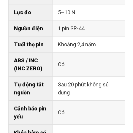
Lực đo
5–10 N
Nguồn điện
1 pin SR-44
Tuổi thọ pin
Khoảng 2,4 năm
ABS / INC
Có
(INC ZERO)
Tự động tắt
Sau 20 phút không sử
nguồn
dụng
Cảnh báo pin
Có
yếu
Khóa hàm số