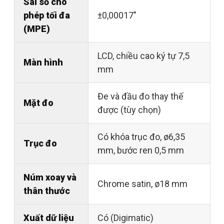
Sai số cho
phép tối đa
±0,00017"
(MPE)
LCD, chiều cao ký tự 7,5
Màn hình
mm
Đe và đầu đo thay thế
Mặt đo
được (tùy chọn)
Có khóa trục đo, ø6,35
Trục đo
mm, bước ren 0,5 mm
Núm xoay và
Chrome satin, ø18 mm
thân thước
Xuất dữ liệu
Có (Digimatic)