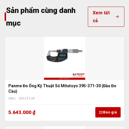
Sản phẩm cùng danh
Xem tất
cả
mục
Panme Đo Ống Kỹ Thuật Số Mitutoyo 395-371-30 (Đầu Đo
Cầu)
SKU: 39537130
5.643.000 ₫
Báo giá