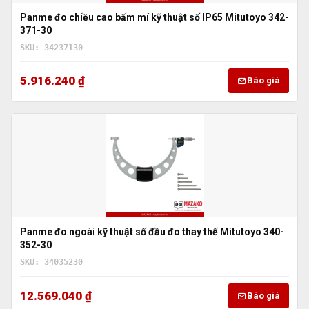
Panme đo chiều cao bấm mí kỹ thuật số IP65 Mitutoyo 342-
371-30
SKU: 34237130
5.916.240 ₫
Báo giá
Panme đo ngoài kỹ thuật số đầu đo thay thế Mitutoyo 340-
352-30
SKU: 34035230
12.569.040 ₫
Báo giá