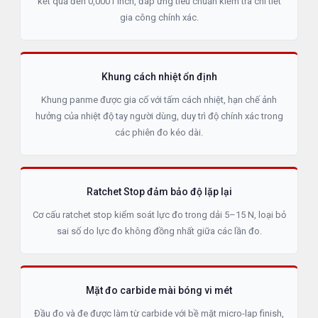
kết quả đến 0,0001 inch, đáp ứng tiêu chuẩn kiểm tra chi tiết
gia công chính xác.
Khung cách nhiệt ổn định
Khung panme được gia cố với tấm cách nhiệt, hạn chế ảnh
hưởng của nhiệt độ tay người dùng, duy trì độ chính xác trong
các phiên đo kéo dài.
Ratchet Stop đảm bảo độ lặp lại
Cơ cấu ratchet stop kiểm soát lực đo trong dải 5–15 N, loại bỏ
sai số do lực đo không đồng nhất giữa các lần đo.
Mặt đo carbide mài bóng vi mét
Đầu đo và đe được làm từ carbide với bề mặt micro-lap finish,