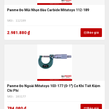
Panme Đo Mũi Nhọn Đầu Carbide Mitutoyo 112-189
SKU: 112189
2.981.880 ₫
Báo giá
Panme Đo Ngoài Mitutoyo 103-177 (0-1″) Cơ Khí Tiết Kiệm
Chi Phí
SKU: 103177
784.080 ₫
Báo giá