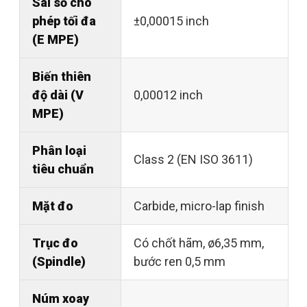
Sai số cho
phép tối đa
±0,00015 inch
(E MPE)
Biến thiên
độ dài (V
0,00012 inch
MPE)
Phân loại
Class 2 (EN ISO 3611)
tiêu chuẩn
Mặt đo
Carbide, micro-lap finish
Trục đo
Có chốt hãm, ø6,35 mm,
(Spindle)
bước ren 0,5 mm
Núm xoay