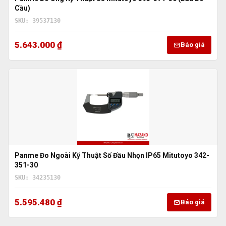
Cầu)
SKU: 39537130
5.643.000 ₫
Báo giá
Panme Đo Ngoài Kỹ Thuật Số Đầu Nhọn IP65 Mitutoyo 342-
351-30
SKU: 34235130
5.595.480 ₫
Báo giá