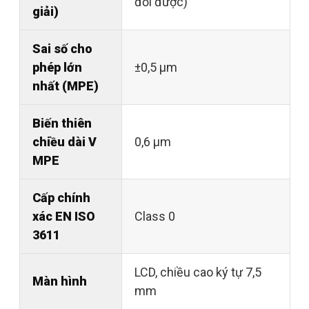
đổi được)
giải)
Sai số cho
phép lớn
±0,5 µm
nhất (MPE)
Biến thiên
chiều dài V
0,6 µm
MPE
Cấp chính
xác EN ISO
Class 0
3611
LCD, chiều cao ký tự 7,5
Màn hình
mm