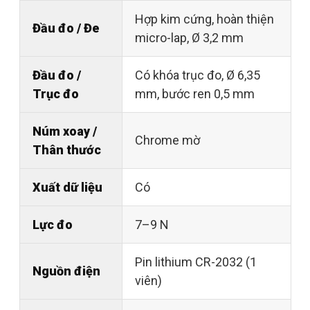
Hợp kim cứng, hoàn thiện
Đầu đo / Đe
micro-lap, Ø 3,2 mm
Đầu đo /
Có khóa trục đo, Ø 6,35
Trục đo
mm, bước ren 0,5 mm
Núm xoay /
Chrome mờ
Thân thước
Xuất dữ liệu
Có
Lực đo
7–9 N
Pin lithium CR-2032 (1
Nguồn điện
viên)