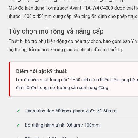
Máy đo biên dạng Formtracer Avant FTA-W4 C4000 được thiết kế 
thước 1000 x 450mm cung cấp nền tảng ổn định cho phép thực hi
Tùy chọn mở rộng và nâng cấp
Thiết bị hỗ trợ phụ kiện động cơ hóa tùy chọn, bao gồm bàn Y
hệ thống, tối ưu hóa không gian và chi phí đầu tư thiết bị.
Điểm nổi bật kỹ thuật
Lực đo kiểm soát trong dải 10–50 mN giảm thiểu biến dạng bề m
định tối đa trong môi trường sản xuất rung động.
Hành trình dọc 500mm, phạm vi đo Z1 60mm
Độ thẳng hành trình: 0,8 µm / 100mm