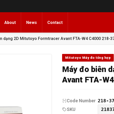
About
News
Contact
ên dạng 2D Mitutoyo Formtracer Avant FTA-W4 C4000 218-3
Mitutoyo Máy đo tổng hợp
Máy đo biên d
Avant FTA-W4
Code Number
218-3
SKU
2183