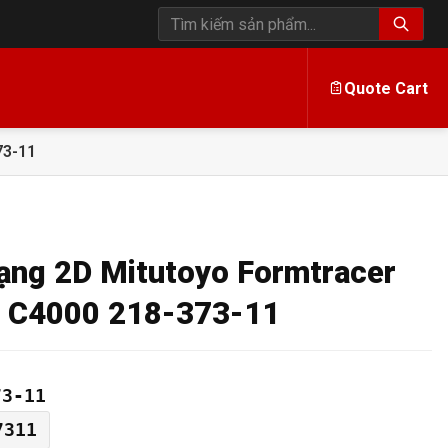
Tìm kiếm sản phẩm
Quote Cart
73-11
ạng 2D Mitutoyo Formtracer
 C4000 218-373-11
73-11
7311