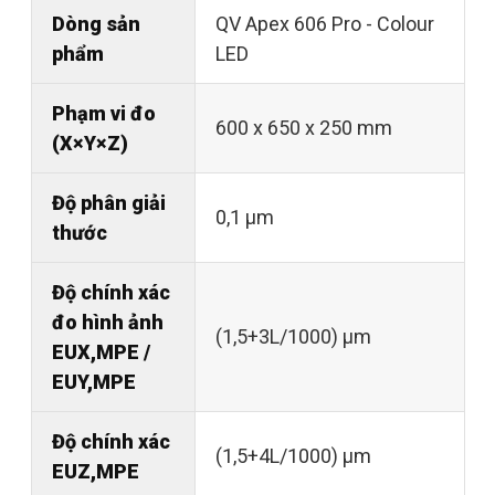
Dòng sản
QV Apex 606 Pro - Colour
phẩm
LED
Phạm vi đo
600 x 650 x 250 mm
(X×Y×Z)
Độ phân giải
0,1 µm
thước
Độ chính xác
đo hình ảnh
(1,5+3L/1000) µm
EUX,MPE /
EUY,MPE
Độ chính xác
(1,5+4L/1000) µm
EUZ,MPE