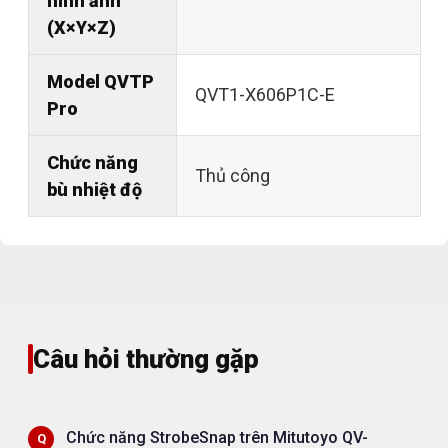
hình ảnh
(X×Y×Z)
Model QVTP
QVT1-X606P1C-E
Pro
Chức năng
Thủ công
bù nhiệt độ
Câu hỏi thường gặp
Chức năng StrobeSnap trên Mitutoyo QV-