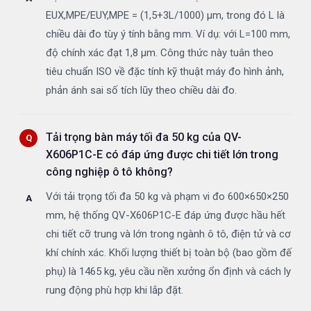
EUX,MPE/EUY,MPE = (1,5+3L/1000) µm, trong đó L là
chiều dài đo tùy ý tính bằng mm. Ví dụ: với L=100 mm,
độ chính xác đạt 1,8 µm. Công thức này tuân theo
tiêu chuẩn ISO về đặc tính kỹ thuật máy đo hình ảnh,
phản ánh sai số tích lũy theo chiều dài đo.
Tải trọng bàn máy tối đa 50 kg của QV-
X606P1C-E có đáp ứng được chi tiết lớn trong
công nghiệp ô tô không?
Với tải trọng tối đa 50 kg và phạm vi đo 600×650×250
mm, hệ thống QV-X606P1C-E đáp ứng được hầu hết
chi tiết cỡ trung và lớn trong ngành ô tô, điện tử và cơ
khí chính xác. Khối lượng thiết bị toàn bộ (bao gồm đế
phụ) là 1465 kg, yêu cầu nền xưởng ổn định và cách ly
rung động phù hợp khi lắp đặt.