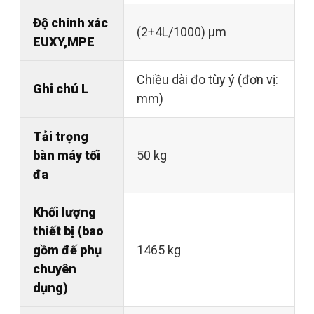
Độ chính xác
(2+4L/1000) µm
EUXY,MPE
Chiều dài đo tùy ý (đơn vị:
Ghi chú L
mm)
Tải trọng
bàn máy tối
50 kg
đa
Khối lượng
thiết bị (bao
gồm đế phụ
1465 kg
chuyên
dụng)