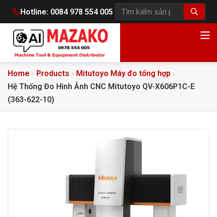
Hotline:
0084 978 554 005
Tìm kiếm sản phẩm
Home
Products
Mitutoyo Máy đo tổng hợp
Hệ Thống Đo Hình Ảnh CNC Mitutoyo QV-X606P1C-E
(363-622-10)