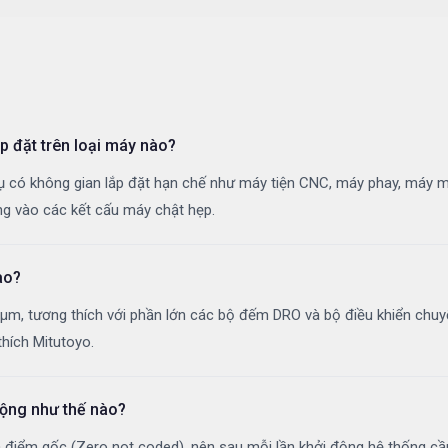
p đặt trên loại máy nào?
có không gian lắp đặt hạn chế như máy tiện CNC, máy phay, máy mài
ng vào các kết cấu máy chật hẹp.
ào?
0 µm, tương thích với phần lớn các bộ đếm DRO và bộ điều khiển chuy
thích Mitutoyo.
động như thế nào?
điểm gốc (Zero not coded), nên sau mỗi lần khởi động hệ thống cần