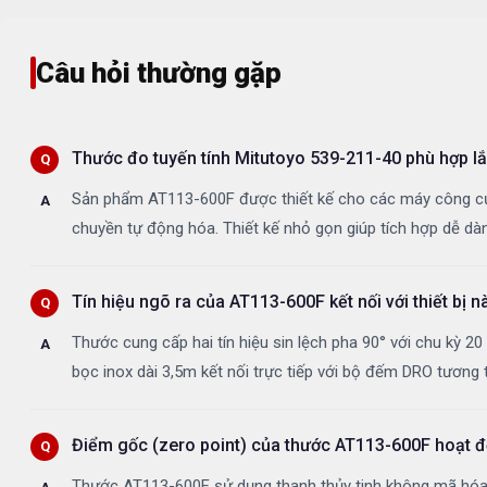
Câu hỏi thường gặp
Thước đo tuyến tính Mitutoyo 539-211-40 phù hợp lắ
Sản phẩm AT113-600F được thiết kế cho các máy công cụ 
chuyền tự động hóa. Thiết kế nhỏ gọn giúp tích hợp dễ dà
Tín hiệu ngõ ra của AT113-600F kết nối với thiết bị n
Thước cung cấp hai tín hiệu sin lệch pha 90° với chu kỳ 2
bọc inox dài 3,5m kết nối trực tiếp với bộ đếm DRO tương 
Điểm gốc (zero point) của thước AT113-600F hoạt 
Thước AT113-600F sử dụng thanh thủy tinh không mã hóa 