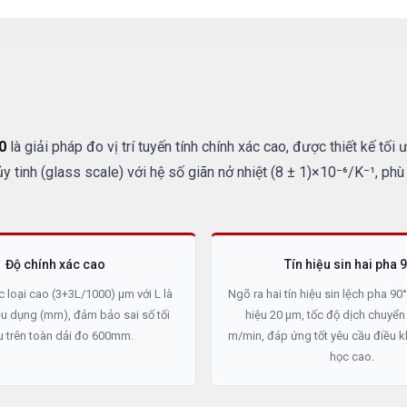
0
là giải pháp đo vị trí tuyến tính chính xác cao, được thiết kế t
 tinh (glass scale) với hệ số giãn nở nhiệt (8 ± 1)×10⁻⁶/K⁻¹, p
Độ chính xác cao
Tín hiệu sin hai pha 
c loại cao (3+3L/1000) µm với L là
Ngõ ra hai tín hiệu sin lệch pha 90°
ệu dụng (mm), đảm bảo sai số tối
hiệu 20 µm, tốc độ dịch chuyển 
u trên toàn dải đo 600mm.
m/min, đáp ứng tốt yêu cầu điều k
học cao.