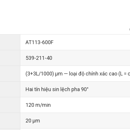
AT113-600F
539-211-40
(3+3L/1000) µm — loại độ chính xác cao (L = 
Hai tín hiệu sin lệch pha 90°
120 m/min
20 µm