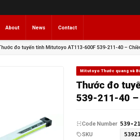
About
News
Contact
Thước đo tuyến tính Mitutoyo AT113-600F 539-211-40 – Chiề
Mitutoyo Thước quang và Bộ
Thước đo tuyế
539-211-40 – 
Code Number
539-2
SKU
5392