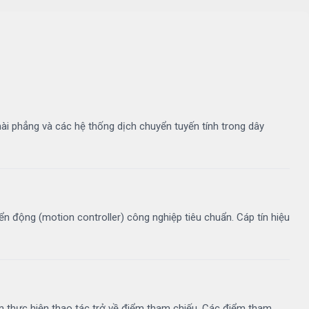
 phẳng và các hệ thống dịch chuyển tuyến tính trong dây
ển động (motion controller) công nghiệp tiêu chuẩn. Cáp tín hiệu
 thực hiện thao tác trở về điểm tham chiếu. Các điểm tham