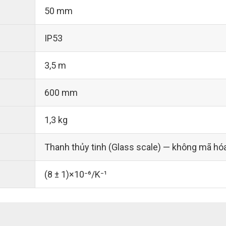
50 mm
IP53
3,5 m
600 mm
1,3 kg
Thanh thủy tinh (Glass scale) — không mã hó
(8 ± 1)×10⁻⁶/K⁻¹