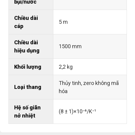
bụi/nước
Chiều dài
5 m
cáp
Chiều dài
1500 mm
hiệu dụng
Khối lượng
2,2 kg
Thủy tinh, zero không mã
Loại thang
hóa
Hệ số giãn
(8 ± 1)×10⁻⁶/K⁻¹
nở nhiệt