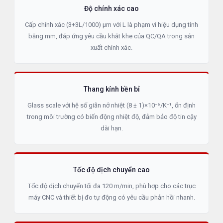
Độ chính xác cao
Cấp chính xác (3+3L/1000) µm với L là phạm vi hiệu dụng tính
bằng mm, đáp ứng yêu cầu khắt khe của QC/QA trong sản
xuất chính xác.
Thang kính bền bỉ
Glass scale với hệ số giãn nở nhiệt (8 ± 1)×10⁻⁶/K⁻¹, ổn định
trong môi trường có biến động nhiệt độ, đảm bảo độ tin cậy
dài hạn.
Tốc độ dịch chuyển cao
Tốc độ dịch chuyển tối đa 120 m/min, phù hợp cho các trục
máy CNC và thiết bị đo tự động có yêu cầu phản hồi nhanh.