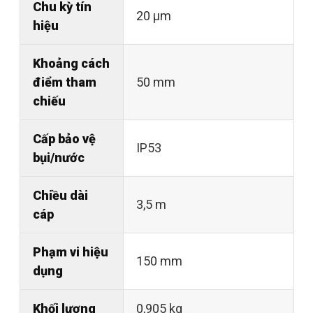
Chu kỳ tín
20 µm
hiệu
Khoảng cách
điểm tham
50 mm
chiếu
Cấp bảo vệ
IP53
bụi/nước
Chiều dài
3,5 m
cáp
Phạm vi hiệu
150 mm
dụng
Khối lượng
0,905 kg