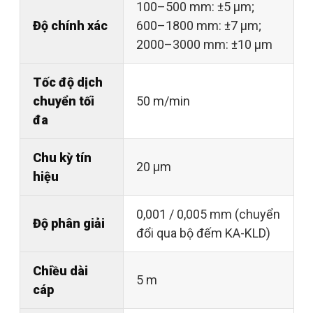
100–500 mm: ±5 µm;
Độ chính xác
600–1800 mm: ±7 µm;
2000–3000 mm: ±10 µm
Tốc độ dịch
chuyển tối
50 m/min
đa
Chu kỳ tín
20 µm
hiệu
0,001 / 0,005 mm (chuyển
Độ phân giải
đổi qua bộ đếm KA-KLD)
Chiều dài
5 m
cáp