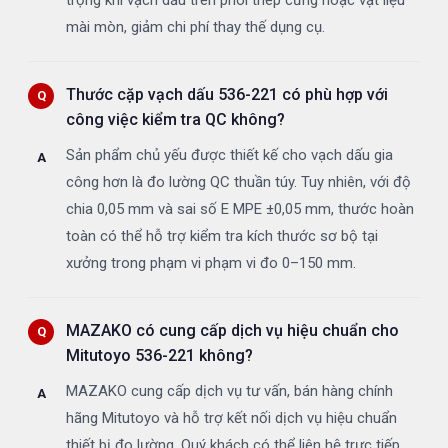
trọng khi vạch dấu trên phôi thép cứng hoặc vật liệu
mài mòn, giảm chi phí thay thế dụng cụ.
Thước cặp vạch dấu 536-221 có phù hợp với
công việc kiểm tra QC không?
Sản phẩm chủ yếu được thiết kế cho vạch dấu gia
công hơn là đo lường QC thuần túy. Tuy nhiên, với độ
chia 0,05 mm và sai số E MPE ±0,05 mm, thước hoàn
toàn có thể hỗ trợ kiểm tra kích thước sơ bộ tại
xưởng trong phạm vi phạm vi đo 0–150 mm.
MAZAKO có cung cấp dịch vụ hiệu chuẩn cho
Mitutoyo 536-221 không?
MAZAKO cung cấp dịch vụ tư vấn, bán hàng chính
hãng Mitutoyo và hỗ trợ kết nối dịch vụ hiệu chuẩn
thiết bị đo lường. Quý khách có thể liên hệ trực tiếp