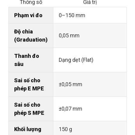
Thông số
Giá trị
Phạm vi đo
0–150 mm
Độ chia
0,05 mm
(Graduation)
Thanh đo
Dạng dẹt (Flat)
sâu
Sai số cho
±0,05 mm
phép E MPE
Sai số cho
±0,07 mm
phép S MPE
Khối lượng
150 g