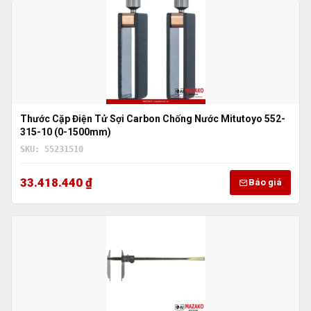
Thước Cặp Điện Tử Sợi Carbon Chống Nước Mitutoyo 552-
315-10 (0-1500mm)
SKU: 55231510
33.418.440 ₫
Báo giá