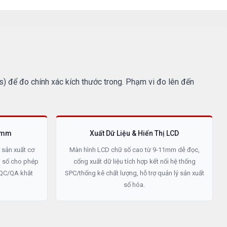
) để đo chính xác kích thước trong. Phạm vi đo lên đến
00mm
Xuất Dữ Liệu & Hiển Thị LCD
g sản xuất cơ
Màn hình LCD chữ số cao từ 9-11mm dễ đọc,
i số cho phép
cổng xuất dữ liệu tích hợp kết nối hệ thống
QC/QA khắt
SPC/thống kê chất lượng, hỗ trợ quản lý sản xuất
số hóa.