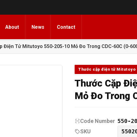
About
News
Contact
p Điện Tử Mitutoyo 550-205-10 Mỏ Đo Trong CDC-60C (0-6
Thước cặp điện tử Mitutoyo
Thước Cặp Đi
Mỏ Đo Trong 
Code Number
550-2
SKU
5502