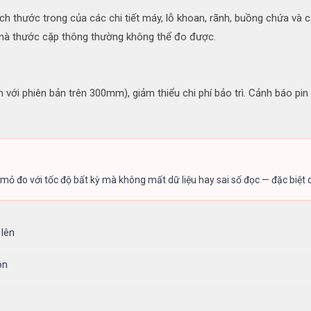
thước trong của các chi tiết máy, lỗ khoan, rãnh, buồng chứa và các
ó mà thước cặp thông thường không thể đo được.
với phiên bản trên 300mm), giảm thiểu chi phí bảo trì. Cảnh báo pin
đo với tốc độ bất kỳ mà không mất dữ liệu hay sai số đọc — đặc biệt q
 lên
ồn