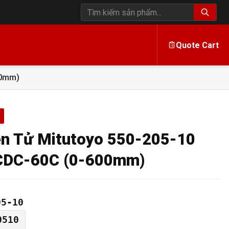
Tìm kiếm sản phẩm
Quote Cart
00mm)
ện Tử Mitutoyo 550-205-10
CDC-60C (0-600mm)
05-10
0510