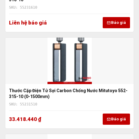
SKU: 55231610
Liên hệ báo giá
Báo giá
Thước Cặp Điện Tử Sợi Carbon Chống Nước Mitutoyo 552-
315-10 (0-1500mm)
SKU: 55231510
33.418.440 ₫
Báo giá