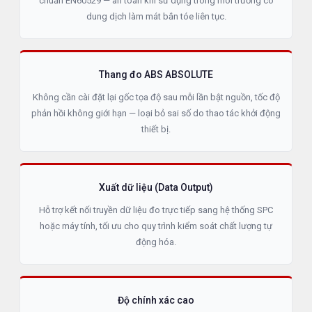
chuẩn EN60529 — an toàn khi sử dụng trong môi trường có
dung dịch làm mát bắn tóe liên tục.
Thang đo ABS ABSOLUTE
Không cần cài đặt lại gốc tọa độ sau mỗi lần bật nguồn, tốc độ
phản hồi không giới hạn — loại bỏ sai số do thao tác khởi động
thiết bị.
Xuất dữ liệu (Data Output)
Hỗ trợ kết nối truyền dữ liệu đo trực tiếp sang hệ thống SPC
hoặc máy tính, tối ưu cho quy trình kiểm soát chất lượng tự
động hóa.
Độ chính xác cao