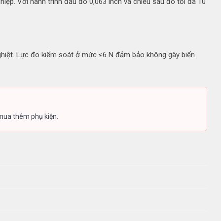
hiệp. Với hành trình đầu đo 0,063 inch và chiều sâu đo tối đa 10
ghiệt. Lực đo kiểm soát ở mức ≤6 N đảm bảo không gây biến
 mua thêm phụ kiện.