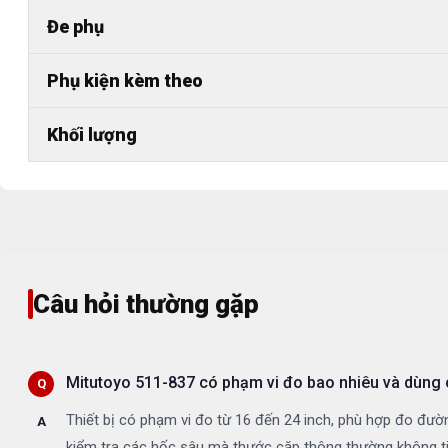
Đe phụ
Phụ kiện kèm theo
Khối lượng
Câu hỏi thường gặp
Mitutoyo 511-837 có phạm vi đo bao nhiêu và dùng ch
Thiết bị có phạm vi đo từ 16 đến 24 inch, phù hợp đo đường
kiểm tra các hốc sâu mà thước cặp thông thường không t