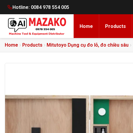
Hotline:
0084 978 554 005
Home
Products
Home
Products
Mitutoyo Dụng cụ đo lỗ, đo chiều sâu