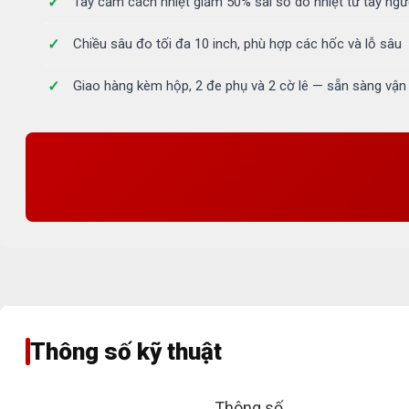
Tay cầm cách nhiệt giảm 50% sai số do nhiệt từ tay ngư
Chiều sâu đo tối đa 10 inch, phù hợp các hốc và lỗ sâu
Giao hàng kèm hộp, 2 đe phụ và 2 cờ lê — sẵn sàng vận
Thông số kỹ thuật
Thông số