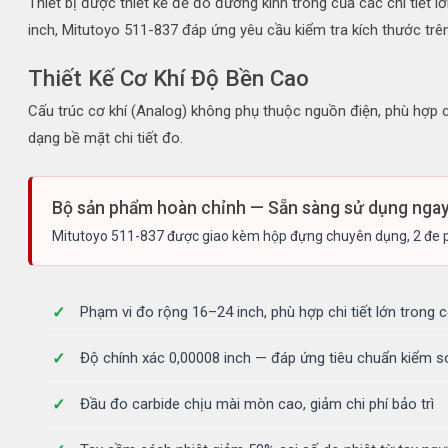
Thiết bị được thiết kế để đo đường kính trong của các chi tiết l
inch, Mitutoyo 511-837 đáp ứng yêu cầu kiểm tra kích thước trên 
Thiết Kế Cơ Khí Độ Bền Cao
Cấu trúc cơ khí (Analog) không phụ thuộc nguồn điện, phù hợp
dạng bề mặt chi tiết đo.
Bộ sản phẩm hoàn chỉnh — Sẵn sàng sử dụng nga
Mitutoyo 511-837 được giao kèm hộp đựng chuyên dụng, 2 đe ph
Phạm vi đo rộng 16–24 inch, phù hợp chi tiết lớn trong 
Độ chính xác 0,00008 inch — đáp ứng tiêu chuẩn kiểm s
Đầu đo carbide chịu mài mòn cao, giảm chi phí bảo trì