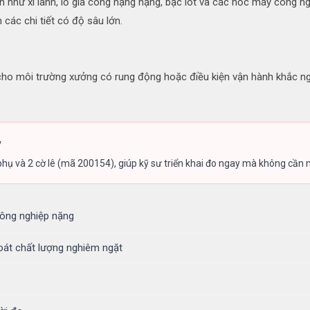
ớn như xi lanh, lỗ gia công hạng nặng, bạc lót và các hốc máy công ng
các chi tiết có độ sâu lớn.
 cho môi trường xưởng có rung động hoặc điều kiện vận hành khắc n
y
ụ và 2 cờ lê (mã 200154), giúp kỹ sư triển khai đo ngay mà không cần
công nghiệp nặng
oát chất lượng nghiêm ngặt