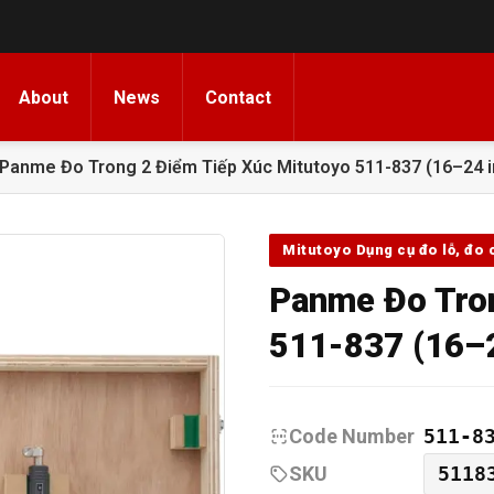
About
News
Contact
Panme Đo Trong 2 Điểm Tiếp Xúc Mitutoyo 511-837 (16–24 i
Mitutoyo Dụng cụ đo lỗ, đo 
Panme Đo Tron
511-837 (16–2
Code Number
511-8
SKU
5118