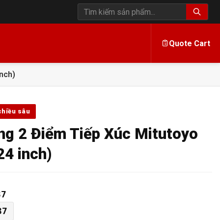
Tìm kiếm sản phẩm
Quote Cart
nch)
chiều sâu
g 2 Điểm Tiếp Xúc Mitutoyo
4 inch)
37
37