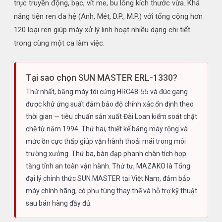
trục truyền động, bạc, vít me, bu lông kích thước vừa. Khả
năng tiện ren đa hệ (Anh, Mét, D.P., M.P.) với tổng cộng hơn
120 loại ren giúp máy xử lý linh hoạt nhiều dạng chi tiết
trong cùng một ca làm việc.
Tại sao chọn SUN MASTER ERL-1330?
Thứ nhất, băng máy tôi cứng HRC48-55 và đúc gang
được khử ứng suất đảm bảo độ chính xác ổn định theo
thời gian — tiêu chuẩn sản xuất Đài Loan kiểm soát chặt
chẽ từ năm 1994. Thứ hai, thiết kế băng máy rộng và
mức ồn cực thấp giúp vận hành thoải mái trong môi
trường xưởng. Thứ ba, bàn đạp phanh chân tích hợp
tăng tính an toàn vận hành. Thứ tư, MAZAKO là Tổng
đại lý chính thức SUN MASTER tại Việt Nam, đảm bảo
máy chính hãng, có phụ tùng thay thế và hỗ trợ kỹ thuật
sau bán hàng đầy đủ.