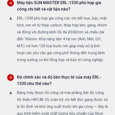
Máy tiện SUN MASTER ERL-1330 phù hợp gia
công chi tiết và vật liệu nào?
ERL-1330 phù hợp gia công các chi tiết trục, bạc, mặt
bích, ren vít từ thép carbon, thép hợp kim, gang, nhôm
và đồng với đường kính tối đa Ø342mm và chiều dài
đến 760mm. Khả năng tiện 4 hệ ren (Anh, Mét, D.P.,
M.P.) với hơn 120 loại bước ren giúp máy xử lý linh
hoạt các yêu cầu gia công phổ thông đến trung bình
trong xưởng cơ khí tổng hợp và bảo trì công nghiệp.
Độ chính xác và độ bền thực tế của máy ERL-
1330 như thế nào?
Băng máy được tôi cứng và mài phẳng đạt độ cứng
tối thiểu HRC48-55, toàn bộ chi tiết đúc gang được xử
lý ổn định và khử ứng suất trước khi gia công — đây là
quy trình kiểm soát chất lượng tiêu chuẩn của Shun