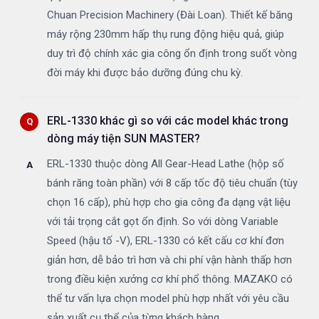
Chuan Precision Machinery (Đài Loan). Thiết kế băng
máy rộng 230mm hấp thụ rung động hiệu quả, giúp
duy trì độ chính xác gia công ổn định trong suốt vòng
đời máy khi được bảo dưỡng đúng chu kỳ.
ERL-1330 khác gì so với các model khác trong
dòng máy tiện SUN MASTER?
ERL-1330 thuộc dòng All Gear-Head Lathe (hộp số
bánh răng toàn phần) với 8 cấp tốc độ tiêu chuẩn (tùy
chọn 16 cấp), phù hợp cho gia công đa dạng vật liệu
với tải trọng cắt gọt ổn định. So với dòng Variable
Speed (hậu tố -V), ERL-1330 có kết cấu cơ khí đơn
giản hơn, dễ bảo trì hơn và chi phí vận hành thấp hơn
trong điều kiện xưởng cơ khí phổ thông. MAZAKO có
thể tư vấn lựa chọn model phù hợp nhất với yêu cầu
sản xuất cụ thể của từng khách hàng.