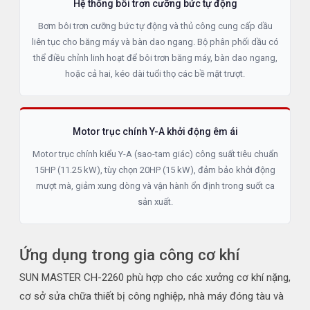
Hệ thống bôi trơn cưỡng bức tự động
Bơm bôi trơn cưỡng bức tự động và thủ công cung cấp dầu
liên tục cho băng máy và bàn dao ngang. Bộ phân phối dầu có
thể điều chỉnh linh hoạt để bôi trơn băng máy, bàn dao ngang,
hoặc cả hai, kéo dài tuổi thọ các bề mặt trượt.
Motor trục chính Y-A khởi động êm ái
Motor trục chính kiểu Y-A (sao-tam giác) công suất tiêu chuẩn
15HP (11.25 kW), tùy chọn 20HP (15 kW), đảm bảo khởi động
mượt mà, giảm xung dòng và vận hành ổn định trong suốt ca
sản xuất.
Ứng dụng trong gia công cơ khí
SUN MASTER CH-2260 phù hợp cho các xưởng cơ khí nặng,
cơ sở sửa chữa thiết bị công nghiệp, nhà máy đóng tàu và