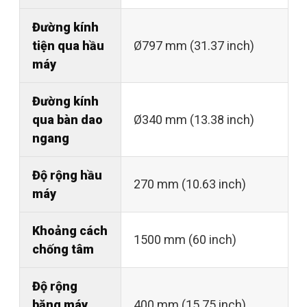
Đường kính
tiện qua hầu
Ø797 mm (31.37 inch)
máy
Đường kính
qua bàn dao
Ø340 mm (13.38 inch)
ngang
Độ rộng hầu
270 mm (10.63 inch)
máy
Khoảng cách
1500 mm (60 inch)
chống tâm
Độ rộng
băng máy
400 mm (15.75 inch)