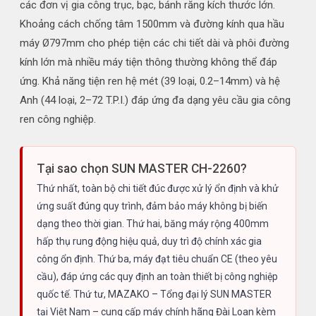
các đơn vị gia công trục, bạc, bánh răng kích thước lớn.
Khoảng cách chống tâm 1500mm và đường kính qua hầu
máy Ø797mm cho phép tiện các chi tiết dài và phôi đường
kính lớn mà nhiều máy tiện thông thường không thể đáp
ứng. Khả năng tiện ren hệ mét (39 loại, 0.2–14mm) và hệ
Anh (44 loại, 2–72 T.P.I.) đáp ứng đa dạng yêu cầu gia công
ren công nghiệp.
Tại sao chọn SUN MASTER CH-2260?
Thứ nhất, toàn bộ chi tiết đúc được xử lý ổn định và khử
ứng suất đúng quy trình, đảm bảo máy không bị biến
dạng theo thời gian. Thứ hai, băng máy rộng 400mm
hấp thụ rung động hiệu quả, duy trì độ chính xác gia
công ổn định. Thứ ba, máy đạt tiêu chuẩn CE (theo yêu
cầu), đáp ứng các quy định an toàn thiết bị công nghiệp
quốc tế. Thứ tư, MAZAKO – Tổng đại lý SUN MASTER
tại Việt Nam – cung cấp máy chính hãng Đài Loan kèm