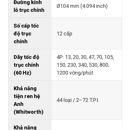
Đường kính
Ø104 mm (4.094 inch)
lỗ trục chính
Số cấp tốc
độ trục
12 cấp
chính
Dãy tốc độ
4P: 13, 20, 30, 47, 70, 105,
trục chính
150, 230, 340, 530, 800,
(60 Hz)
1200 vòng/phút
Khả năng
tiện ren hệ
44 loại / 2–72 T.P.I.
Anh
(Whitworth)
Khả năng