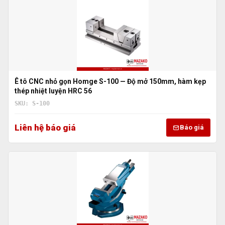
Ê tô CNC nhỏ gọn Homge S-100 — Độ mở 150mm, hàm kẹp
thép nhiệt luyện HRC 56
SKU: S-100
Liên hệ báo giá
Báo giá