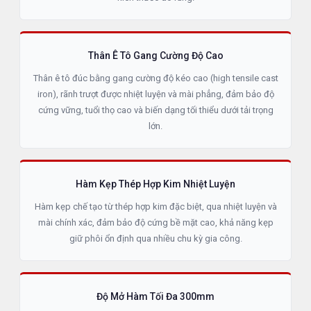
Thân Ê Tô Gang Cường Độ Cao
Thân ê tô đúc bằng gang cường độ kéo cao (high tensile cast
iron), rãnh trượt được nhiệt luyện và mài phẳng, đảm bảo độ
cứng vững, tuổi thọ cao và biến dạng tối thiểu dưới tải trọng
lớn.
Hàm Kẹp Thép Hợp Kim Nhiệt Luyện
Hàm kẹp chế tạo từ thép hợp kim đặc biệt, qua nhiệt luyện và
mài chính xác, đảm bảo độ cứng bề mặt cao, khả năng kẹp
giữ phôi ổn định qua nhiều chu kỳ gia công.
Độ Mở Hàm Tối Đa 300mm