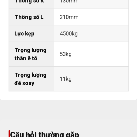
Thông số K
130mm
Thông số L
210mm
Lực kẹp
4500kg
Trọng lượng
53kg
thân ê tô
Trọng lượng
11kg
đế xoay
Câu hỏi thường gặp