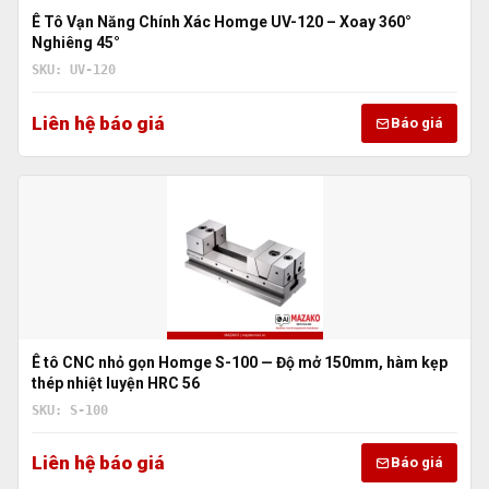
Ê Tô Vạn Năng Chính Xác Homge UV-120 – Xoay 360°
Nghiêng 45°
SKU: UV-120
Liên hệ báo giá
Báo giá
Ê tô CNC nhỏ gọn Homge S-100 — Độ mở 150mm, hàm kẹp
thép nhiệt luyện HRC 56
SKU: S-100
Liên hệ báo giá
Báo giá