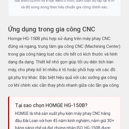
đạt 85±0.02mm và e đạt 48±0.01mm, đảm bảo độ lặp lại vị trí
và độ song song theo tiêu chuẩn gia công chính xác.
Ứng dụng trong gia công CNC
Homge HG-150B phù hợp sử dụng trên máy phay CNC
đứng và ngang, trung tâm gia công CNC (Machining Center)
trong gia công hàng loạt các chi tiết có kích thước và hình
dạng đa dạng. Thiết kế nhỏ gọn giúp tối ưu diện tích bàn
máy, cho phép bố trí nhiều ê tô hoặc phối hợp với các đồ
gá phụ trợ khác. Đặc biệt hiệu quả với các xưởng gia công
cơ khí chính xác cần thay phôi nhanh giữa các lần gia công.
Tại sao chọn HOMGE HG-150B?
HOMGE là nhà sản xuất phụ kiện máy phay CNC hàng
đầu Đài Loan với hơn 45 năm kinh nghiệm, nắm giữ 30+
bằng sáng chế và đạt chứng nhận ISO. HG-150B được