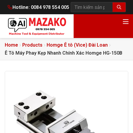
Hotline:
0084 978 554 005
Tìm kiếm sản phẩm
Home
Products
Homge Ê tô (Vice) Đài Loan
Ê Tô Máy Phay Kẹp Nhanh Chính Xác Homge HG-150B