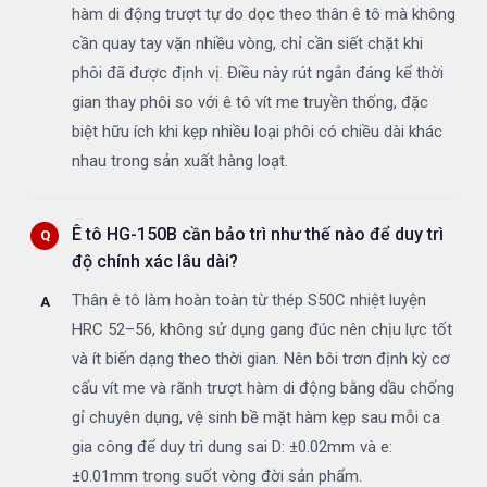
hàm di động trượt tự do dọc theo thân ê tô mà không
cần quay tay vặn nhiều vòng, chỉ cần siết chặt khi
phôi đã được định vị. Điều này rút ngắn đáng kể thời
gian thay phôi so với ê tô vít me truyền thống, đặc
biệt hữu ích khi kẹp nhiều loại phôi có chiều dài khác
nhau trong sản xuất hàng loạt.
Ê tô HG-150B cần bảo trì như thế nào để duy trì
độ chính xác lâu dài?
Thân ê tô làm hoàn toàn từ thép S50C nhiệt luyện
HRC 52–56, không sử dụng gang đúc nên chịu lực tốt
và ít biến dạng theo thời gian. Nên bôi trơn định kỳ cơ
cấu vít me và rãnh trượt hàm di động bằng dầu chống
gỉ chuyên dụng, vệ sinh bề mặt hàm kẹp sau mỗi ca
gia công để duy trì dung sai D: ±0.02mm và e:
±0.01mm trong suốt vòng đời sản phẩm.