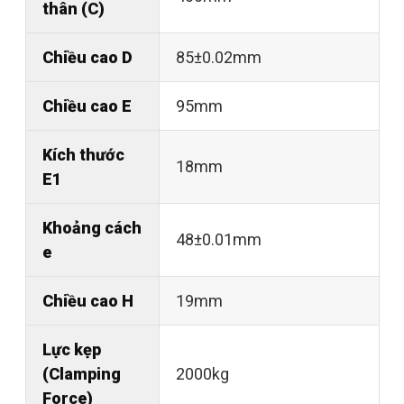
thân (C)
Chiều cao D
85±0.02mm
Chiều cao E
95mm
Kích thước
18mm
E1
Khoảng cách
48±0.01mm
e
Chiều cao H
19mm
Lực kẹp
(Clamping
2000kg
Force)