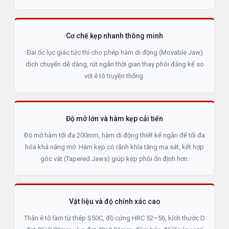
Cơ chế kẹp nhanh thông minh
Đai ốc lục giác tức thì cho phép hàm di động (Movable Jaw)
dịch chuyển dễ dàng, rút ngắn thời gian thay phôi đáng kể so
với ê tô truyền thống.
Độ mở lớn và hàm kẹp cải tiến
Độ mở hàm tối đa 200mm, hàm di động thiết kế ngắn để tối đa
hóa khả năng mở. Hàm kẹp có rãnh khía tăng ma sát, kết hợp
góc vát (Tapered Jaws) giúp kẹp phôi ổn định hơn.
Vật liệu và độ chính xác cao
Thân ê tô làm từ thép S50C, độ cứng HRC 52–56, kích thước D