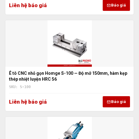
Liên hệ báo giá
Báo giá
Ê tô CNC nhỏ gọn Homge S-100 — Độ mở 150mm, hàm kẹp
thép nhiệt luyện HRC 56
SKU: S-100
Liên hệ báo giá
Báo giá