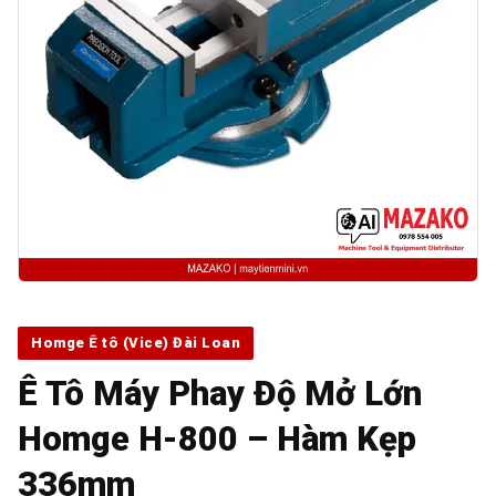
Homge Ê tô (Vice) Đài Loan
Ê Tô Máy Phay Độ Mở Lớn
Homge H-800 – Hàm Kẹp
336mm