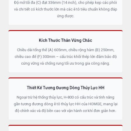
Độ mở tối đa (C) đạt 336mm (14 inch), cho phép kẹp các phôi
và chi tiết có kích thước lớn mà các ê tô tiêu chuẩn không đáp
ứng được.
Kích Thước Thân Vững Chắc
Chiều dài tổng thể (A) 605mm, chiều rộng hàm (B) 250mm,
chiều cao đế (F) 300mm – cấu trúc khối thép lớn đảm bảo độ
cứng vững và chống rung tối ưu trong gia công nặng.
Thiết Kế Tương Đương Dòng Thủy Lực HH
Ngoại trừ hệ thống thủy lực, H-800 có cấu trúc và tính năng
gần tương đương dòng ê tô thủy lực HH của HOMGE, mang lại
độ chính xác và độ bền cao với vận hành cơ khí đơn giản hơn.