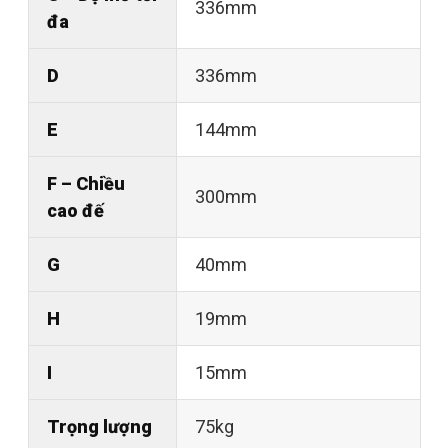
336mm
đa
D
336mm
E
144mm
F – Chiều
300mm
cao đế
G
40mm
H
19mm
I
15mm
Trọng lượng
75kg