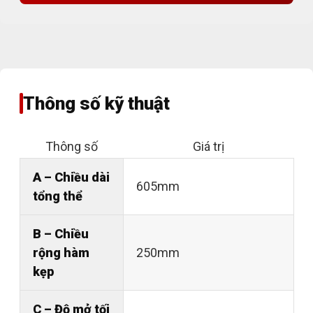
Thông số kỹ thuật
Thông số
Giá trị
A – Chiều dài
605mm
tổng thể
B – Chiều
rộng hàm
250mm
kẹp
C – Độ mở tối