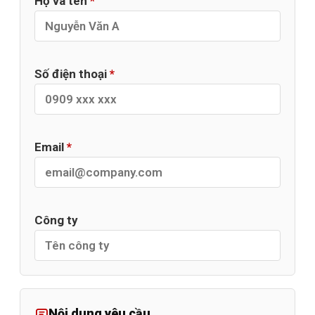
Họ và tên
*
Số điện thoại
*
Email
*
Công ty
Nội dung yêu cầu