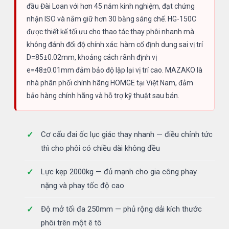
đầu Đài Loan với hơn 45 năm kinh nghiệm, đạt chứng
nhận ISO và nắm giữ hơn 30 bằng sáng chế. HG-150C
được thiết kế tối ưu cho thao tác thay phôi nhanh mà
không đánh đổi độ chính xác: hàm cố định dung sai vị trí
D=85±0.02mm, khoảng cách rãnh định vị
e=48±0.01mm đảm bảo độ lặp lại vị trí cao. MAZAKO là
nhà phân phối chính hãng HOMGE tại Việt Nam, đảm
bảo hàng chính hãng và hỗ trợ kỹ thuật sau bán.
Cơ cấu đai ốc lục giác thay nhanh — điều chỉnh tức
thì cho phôi có chiều dài không đều
Lực kẹp 2000kg — đủ mạnh cho gia công phay
nặng và phay tốc độ cao
Độ mở tối đa 250mm — phủ rộng dải kích thước
phôi trên một ê tô