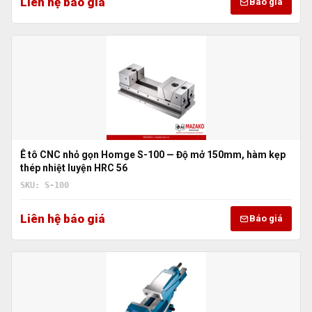
Liên hệ báo giá
Báo giá
Ê tô CNC nhỏ gọn Homge S-100 — Độ mở 150mm, hàm kẹp
thép nhiệt luyện HRC 56
SKU: S-100
Liên hệ báo giá
Báo giá