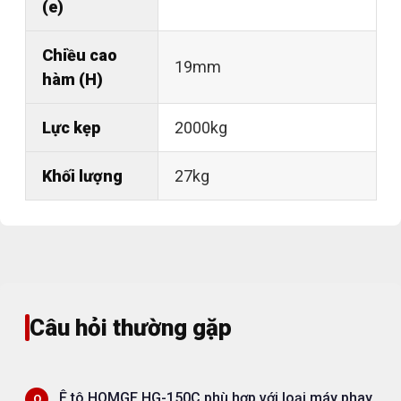
(e)
Chiều cao
19mm
hàm (H)
Lực kẹp
2000kg
Khối lượng
27kg
Câu hỏi thường gặp
Ê tô HOMGE HG-150C phù hợp với loại máy phay