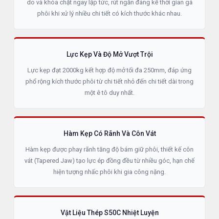
do và khóa chặt ngay lập tức, rút ngắn đáng kể thời gian gá
phôi khi xử lý nhiều chi tiết có kích thước khác nhau.
Lực Kẹp Và Độ Mở Vượt Trội
Lực kẹp đạt 2000kg kết hợp độ mở tối đa 250mm, đáp ứng
phổ rộng kích thước phôi từ chi tiết nhỏ đến chi tiết dài trong
một ê tô duy nhất.
Hàm Kẹp Có Rãnh Và Côn Vát
Hàm kẹp được phay rãnh tăng độ bám giữ phôi, thiết kế côn
vát (Tapered Jaw) tạo lực ép đồng đều từ nhiều góc, hạn chế
hiện tượng nhấc phôi khi gia công nặng.
Vật Liệu Thép S50C Nhiệt Luyện