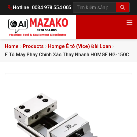
Hotline:
0084 978 554 005
Tìm kiếm sản phẩm
Home
Products
Homge Ê tô (Vice) Đài Loan
Ê Tô Máy Phay Chính Xác Thay Nhanh HOMGE HG-150C