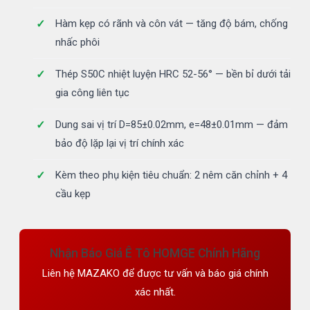
Hàm kẹp có rãnh và côn vát — tăng độ bám, chống
nhấc phôi
Thép S50C nhiệt luyện HRC 52-56° — bền bỉ dưới tải
gia công liên tục
Dung sai vị trí D=85±0.02mm, e=48±0.01mm — đảm
bảo độ lặp lại vị trí chính xác
Kèm theo phụ kiện tiêu chuẩn: 2 nêm căn chỉnh + 4
cầu kẹp
Nhận Báo Giá Ê Tô HOMGE Chính Hãng
Liên hệ MAZAKO để được tư vấn và báo giá chính
xác nhất.