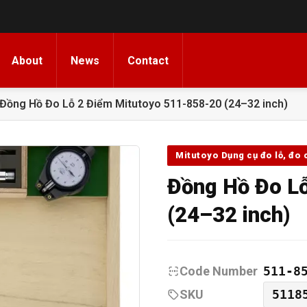
About
News
Contact
Đồng Hồ Đo Lỗ 2 Điểm Mitutoyo 511-858-20 (24–32 inch)
Mitutoyo Dụng cụ đo lỗ, đo 
Đồng Hồ Đo L
(24–32 inch)
Code Number
511-8
SKU
5118