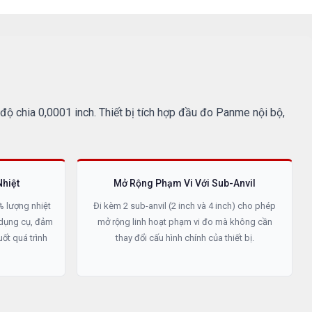
ộ chia 0,0001 inch. Thiết bị tích hợp đầu đo Panme nội bộ,
hiệt
Mở Rộng Phạm Vi Với Sub-Anvil
% lượng nhiệt
Đi kèm 2 sub-anvil (2 inch và 4 inch) cho phép
 dụng cụ, đảm
mở rộng linh hoạt phạm vi đo mà không cần
ốt quá trình
thay đổi cấu hình chính của thiết bị.