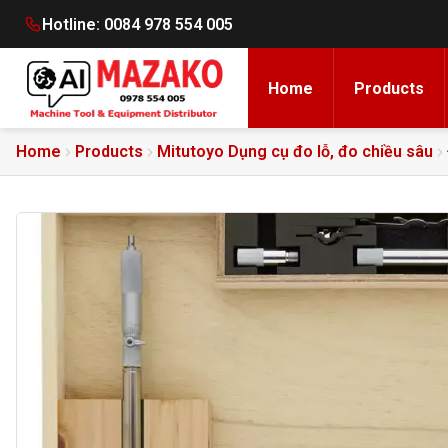
Hotline:
0084 978 554 005
Home
Products
Home
Products
Mitutoyo Dụng cụ đo lỗ, đo chiều sâu