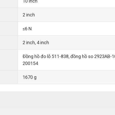
10 inch
2 inch
≤6 N
2 inch, 4 inch
Đồng hồ đo lỗ 511-838, đồng hồ so 2923AB-10,
200154
1670 g