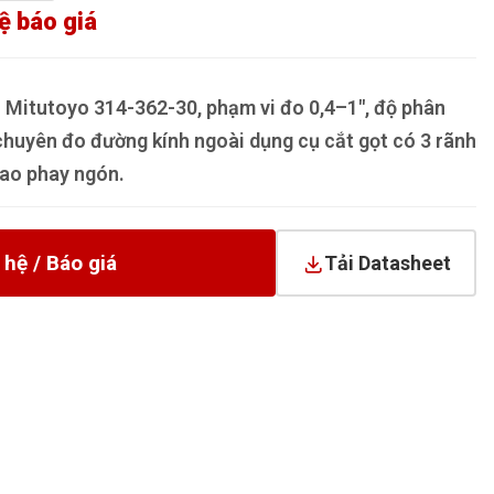
ệ báo giá
 Mitutoyo 314-362-30, phạm vi đo 0,4–1", độ phân
chuyên đo đường kính ngoài dụng cụ cắt gọt có 3 rãnh
dao phay ngón.
 hệ / Báo giá
Tải Datasheet