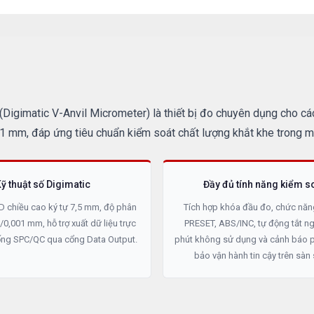
igimatic V-Anvil Micrometer) là thiết bị đo chuyên dụng cho các
1 mm, đáp ứng tiêu chuẩn kiểm soát chất lượng khắt khe trong mô
ỹ thuật số Digimatic
Đầy đủ tính năng kiểm s
D chiều cao ký tự 7,5 mm, độ phân
Tích hợp khóa đầu đo, chức năn
'/0,001 mm, hỗ trợ xuất dữ liệu trực
PRESET, ABS/INC, tự động tắt n
hống SPC/QC qua cổng Data Output.
phút không sử dụng và cảnh báo 
bảo vận hành tin cậy trên sàn 