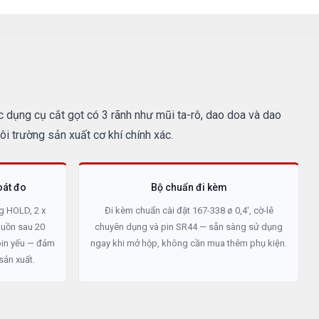
 dụng cụ cắt gọt có 3 rãnh như mũi ta-rô, dao doa và dao
i trường sản xuất cơ khí chính xác.
oát đo
Bộ chuẩn đi kèm
g HOLD, 2 x
Đi kèm chuẩn cài đặt 167-338 ø 0,4', cờ-lê
guồn sau 20
chuyên dụng và pin SR44 — sẵn sàng sử dụng
pin yếu — đảm
ngay khi mở hộp, không cần mua thêm phụ kiện.
sản xuất.