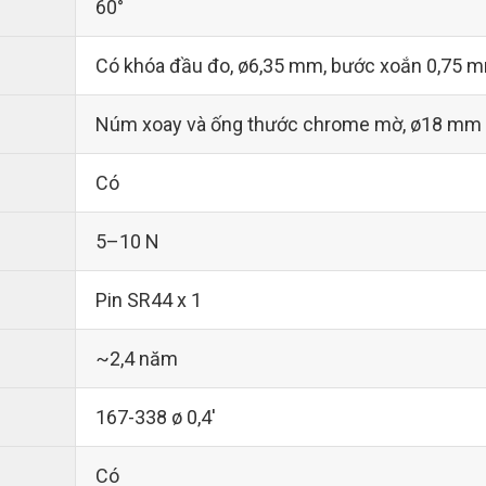
60°
Có khóa đầu đo, ø6,35 mm, bước xoắn 0,75 
Núm xoay và ống thước chrome mờ, ø18 mm
Có
5–10 N
Pin SR44 x 1
~2,4 năm
167-338 ø 0,4'
Có