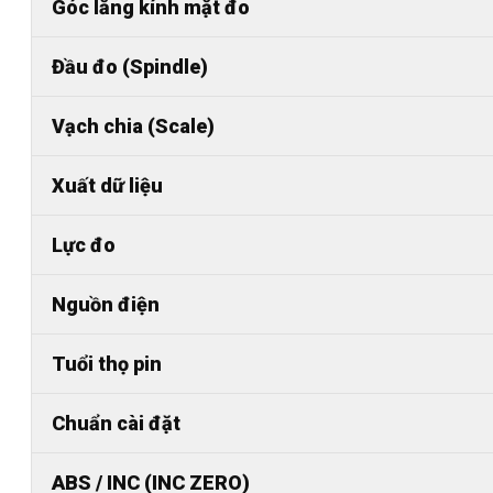
Góc lăng kính mặt đo
Đầu đo (Spindle)
Vạch chia (Scale)
Xuất dữ liệu
Lực đo
Nguồn điện
Tuổi thọ pin
Chuẩn cài đặt
ABS / INC (INC ZERO)