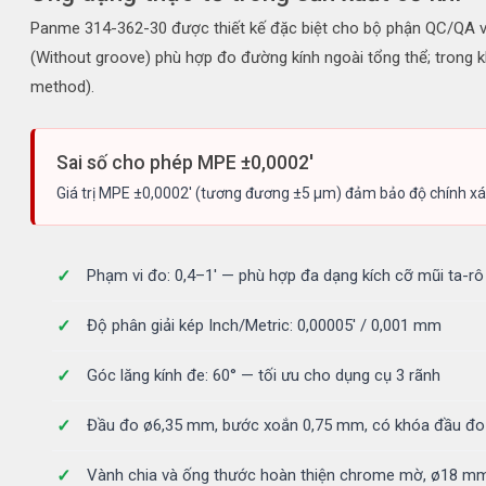
Panme 314-362-30 được thiết kế đặc biệt cho bộ phận QC/QA và 
(Without groove) phù hợp đo đường kính ngoài tổng thể; trong 
method).
Sai số cho phép MPE ±0,0002'
Giá trị MPE ±0,0002' (tương đương ±5 µm) đảm bảo độ chính xác
Phạm vi đo: 0,4–1' — phù hợp đa dạng kích cỡ mũi ta-r
Độ phân giải kép Inch/Metric: 0,00005' / 0,001 mm
Góc lăng kính đe: 60° — tối ưu cho dụng cụ 3 rãnh
Đầu đo ø6,35 mm, bước xoắn 0,75 mm, có khóa đầu đo
Vành chia và ống thước hoàn thiện chrome mờ, ø18 m