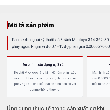
Mô tả sản phẩm
Panme đo ngoài kỹ thuật số 3 rãnh Mitutoyo 314-362-30 (D
phay ngón. Phạm vi đo 0,4–1', độ phân giải 0,00005'/0,00
Đo chính xác dụng cụ 3 rãnh
K
Đe chữ V với góc lăng kính 60° ôm chính xác
Màn hình LC
vào profil 3 rãnh của mũi ta-rô, dao doa, dao
giải 0,00005
phay ngón — cho kết quả ổn định hơn so với
tiếp ra hệ t
panme thông thường.
Ứng dụng thực tế trong sản xuất cơ khí