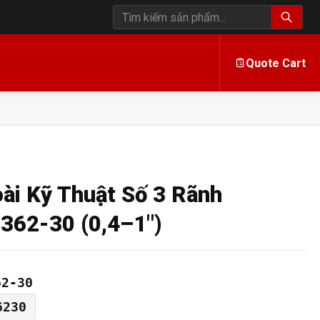
Tìm kiếm sản phẩm
Quote Cart
i Kỹ Thuật Số 3 Rãnh
362-30 (0,4–1″)
62-30
6230