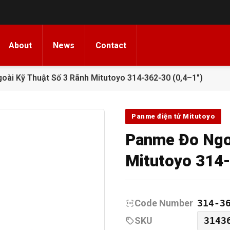
About
News
Contact
ài Kỹ Thuật Số 3 Rãnh Mitutoyo 314-362-30 (0,4–1″)
Panme điện tử Mitutoyo
Panme Đo Ngoà
Mitutoyo 314-
Code Number
314-3
SKU
3143