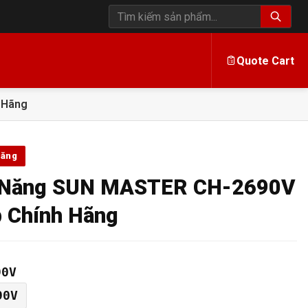
Tìm kiếm sản phẩm
Quote Cart
 Hãng
năng
n Năng SUN MASTER CH-2690V
 Chính Hãng
90V
90V