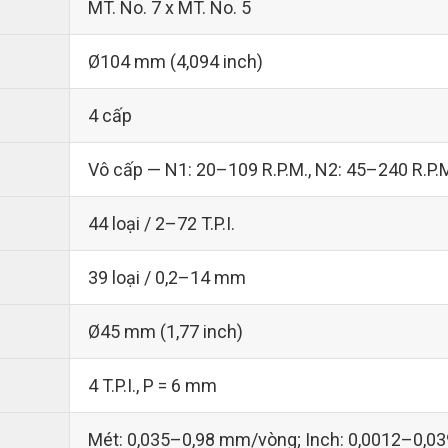
MT. No. 7 x MT. No. 5
Ø104 mm (4,094 inch)
4 cấp
Vô cấp — N1: 20–109 R.P.M., N2: 45–240 R.P.M
44 loại / 2–72 T.P.I.
39 loại / 0,2–14 mm
Ø45 mm (1,77 inch)
4 T.P.I., P = 6 mm
Mét: 0,035–0,98 mm/vòng; Inch: 0,0012–0,03