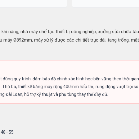
nặng, nhà máy chế tạo thiết bị công nghiệp, xưởng sửa chữa tàu th
áy Ø892mm, máy xử lý được các chi tiết trục dài, tang trống, mặt b
ất đúng quy trình, đảm bảo độ chính xác hình học bền vững theo thời gian
t. Thứ ba, thiết kế băng máy rộng 400mm hấp thụ rung động vượt trội s
Đài Loan, hỗ trợ kỹ thuật và phụ tùng thay thế đầy đủ.
C 48–55