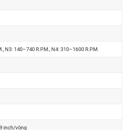
., N3: 140–740 R.P.M., N4: 310–1600 R.P.M.
9 inch/vòng