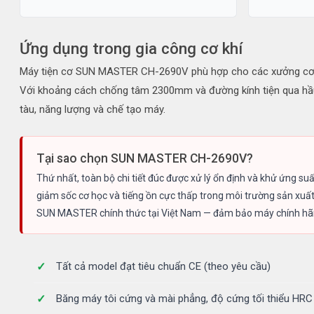
Ứng dụng trong gia công cơ khí
Máy tiện cơ SUN MASTER CH-2690V phù hợp cho các xưởng cơ khí 
Với khoảng cách chống tâm 2300mm và đường kính tiện qua hầu m
tàu, năng lượng và chế tạo máy.
Tại sao chọn SUN MASTER CH-2690V?
Thứ nhất, toàn bộ chi tiết đúc được xử lý ổn định và khử ứng su
giảm sốc cơ học và tiếng ồn cực thấp trong môi trường sản xuấ
SUN MASTER chính thức tại Việt Nam — đảm bảo máy chính hãng 
Tất cả model đạt tiêu chuẩn CE (theo yêu cầu)
Băng máy tôi cứng và mài phẳng, độ cứng tối thiểu HR