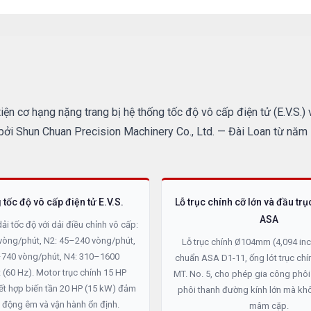
cơ hạng nặng trang bị hệ thống tốc độ vô cấp điện tử (E.V.S.) 
i Shun Chuan Precision Machinery Co., Ltd. — Đài Loan từ năm 
 tốc độ vô cấp điện tử E.V.S.
Lỗ trục chính cỡ lớn và đầu trụ
ASA
dải tốc độ với dải điều chỉnh vô cấp:
vòng/phút, N2: 45–240 vòng/phút,
Lỗ trục chính Ø104mm (4,094 inc
–740 vòng/phút, N4: 310–1600
chuẩn ASA D1-11, ống lót trục chín
(60 Hz). Motor trục chính 15 HP
MT. No. 5, cho phép gia công phôi
ết hợp biến tần 20 HP (15 kW) đảm
phôi thanh đường kính lớn mà kh
 động êm và vận hành ổn định.
mâm cặp.