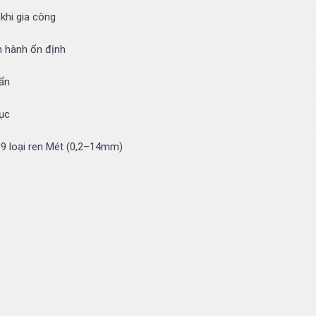
khi gia công
n hành ổn định
uẩn
tục
 39 loại ren Mét (0,2–14mm)