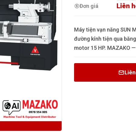
Liên h
Đơn giá
Máy tiện vạn năng SUN M
đường kính tiện qua bă
motor 15 HP. MAZAKO — T
Liên